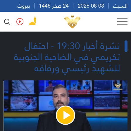
السبت
08 08 2026
24 صفر 1448
بيروت
21:31
Ar
En
Fr
Es
نشرة أخبار 19:30 - احتفال
تكريمي في الضاحية الجنوبية
للشهيد رئيسي ورفاقه
Play
Video