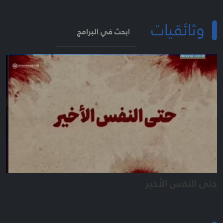
وثائقيات
ابحث في البرامج
حتى النفس الأخير
هن