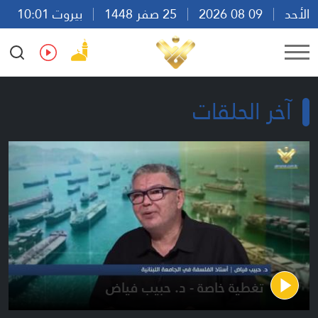
الأحد
09 08 2026
25 صفر 1448
بيروت 10:01
Ar
En
Fr
Es
آخر الحلقات
تغطية خاصة - د. حبيب فياض