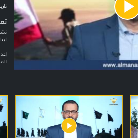
تاريخ ا
Pla
Vide
تعر
نشرة
لبنا
إعدا
المن