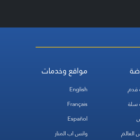
ضة
مواقع وخدمات
 قدم
English
 سلة
Français
س
Español
 العالم
واتس اب المنار