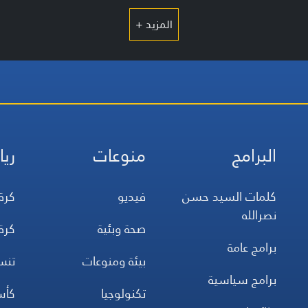
المزيد +
البرامج
منوعات
ريا
كلمات السيد حسن
فيديو
كرة
نصرالله
صحة وبئية
كرة
برامج عامة
بيئة ومنوعات
تن
برامج سياسية
تكنولوجيا
كأس