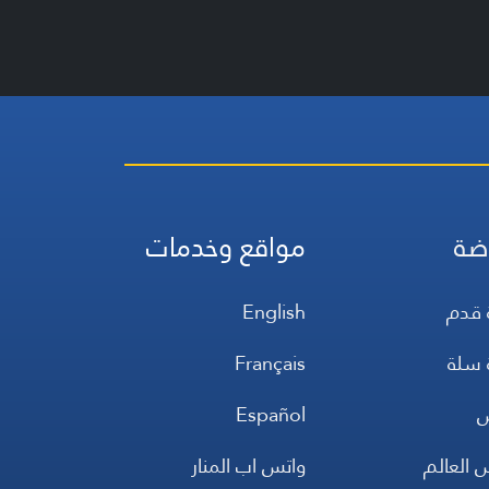
ضة
مواقع وخدمات
 قدم
English
 سلة
Français
س
Español
 العالم
واتس اب المنار