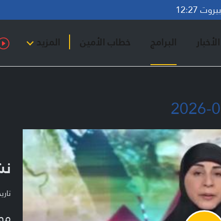
وت 12:27
لأخبار
البرامج
خطاب الأمين
المزيد
نشر
تاريخ ا
مو