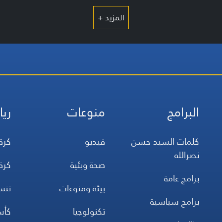
المزيد +
البرامج
منوعات
ريا
كلمات السيد حسن
فيديو
كرة
نصرالله
صحة وبئية
كرة
برامج عامة
بيئة ومنوعات
تن
برامج سياسية
تكنولوجيا
كأس