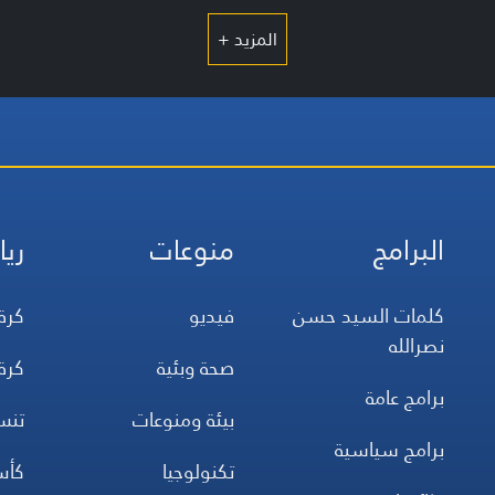
المزيد +
البرامج
منوعات
ريا
كلمات السيد حسن
فيديو
كرة
نصرالله
صحة وبئية
كرة
برامج عامة
بيئة ومنوعات
تن
برامج سياسية
تكنولوجيا
كأس