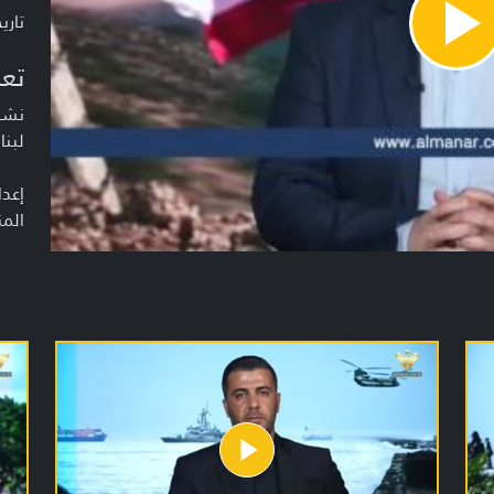
تاريخ ا
Pla
Vide
تعر
نشرة
لبنا
إعدا
المن