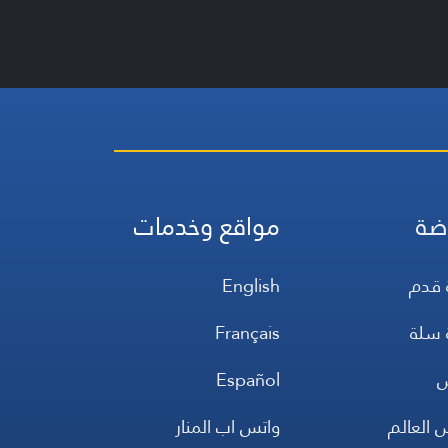
ضة
مواقع وخدمات
 قدم
English
 سلة
Français
س
Español
 العالم
واتس اب المنار