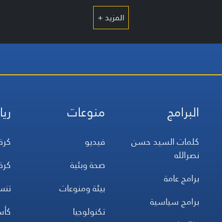
المزيد +
البرامج
منوعات
ريا
كلمات السيد حسن
فيديو
كرة
نصرالله
صحة وبئية
كرة
برامج عامة
بيئة ومنوعات
تن
برامج سياسية
تكنولوجيا
كأس