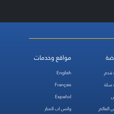
ضة
مواقع وخدمات
 قدم
English
 سلة
Français
س
Español
 العالم
واتس اب المنار