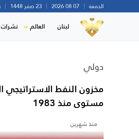
الجمعة
07 08 2026
23 صفر 1448
بيرو
لبنان
العالم
نشرات ا
دولي
مخزون النفط الاستراتيجي ال
مستوى منذ 1983
منذ شهرين