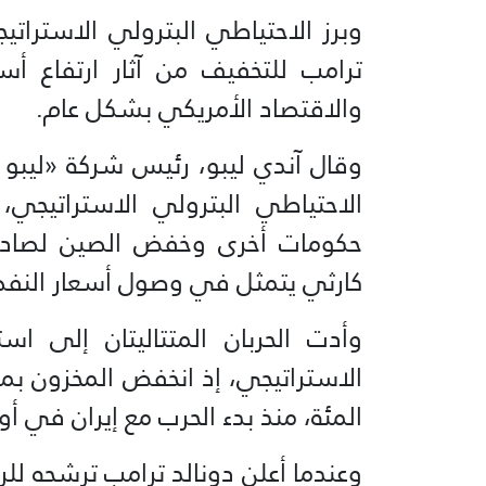
وبرز الاحتياطي البترولي الاسترات
ترامب للتخفيف من آثار ارتفاع أ
والاقتصاد الأمريكي بشكل عام.
وقال آندي ليبو، رئيس شركة «ليب
الاحتياطي البترولي الاستراتيجي
حكومات أخرى وخفض الصين لصادرات
كارثي يتمثل في وصول أسعار النفط إلى 150 دولاراً 
وأدت الحربان المتتاليتان إلى اس
المئة، منذ بدء الحرب مع إيران في أ