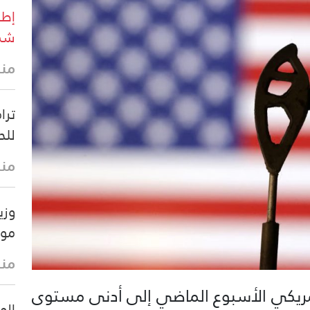
إطل
شما
منذ 4 د
ترا
للح
منذ 5 د
وزي
موق
منذ 11 
لأمريكي الأسبوع الماضي إلى أدنى مستوى