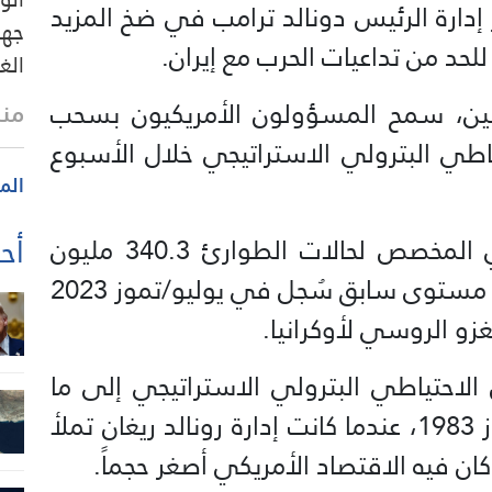
ل استمرار إدارة الرئيس دونالد ترامب في ضخ المزيد
جهو
حد من تداعيات الحرب مع إيران.
الغ
إثنين، سمح المسؤولون الأمريكيون بسحب
منذ 16 
تياطي البترولي الاستراتيجي خلال الأسبوع
الم
أحد
وبذلك، بلغ مخزون النفط الأمريكي المخصص لحالات الطوارئ 340.3 مليون
برميل من النفط الخام، متجاوزاً أدنى مستوى سابق سُجل في يوليو/تموز 2023
غزو الروسي لأوكرانيا.
الاحتياطي البترولي الاستراتيجي إلى ما
دون مستواه الحالي في يوليو/تموز 1983، عندما كانت إدارة رونالد ريغان تملأ
ن فيه الاقتصاد الأمريكي أصغر حجماً.