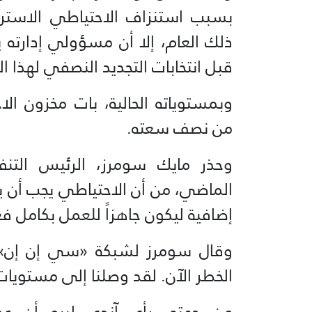
بسبب استنزاف الاحتياطي الاسترا
ذلك العام، إلا أن مسؤولي إدارته ي
قبل انتخابات التجديد النصفي لهذا ال
وبمستوياته الحالية، بات مخزون ال
من نصف سعته.
وحذر مايك سومرز، الرئيس التنفي
إضافية ليكون جاهزاً للعمل بكامل فعا
وقال سومرز لشبكة «سي إن إن» ف
الخطر الآن. لقد وصلنا إلى مستويات 
من جهته، رأى آندي ليبو أن عم