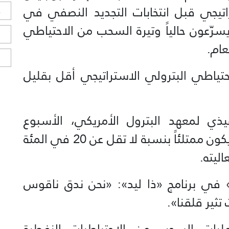
تيجي قبل انتخابات التجديد النصفي في
ح
سرّعون حالياً وتيرة السحب من الاحتياطي
ا
عام.
ا
احتياطي البترولي الاستراتيجي أقل بقليل
ذي لمعهد البترول الأمريكي، الأسبوع
الماضي، من أن الاحتياطي يجب أن يكون ممتلئاً بنسبة لا تقل عن 20 في المئة
ليته.
ي برنامج «ذا ليد»: «نحن ندق ناقوس
تثير قلقنا».
ليات السحب من الاحتياطيات النفطية