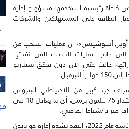
يجي كأداة رئيسية استخدمها مسؤولو إدارة
سعار الطاقة على المستهلكين والشركات
و أويل أسوشيتس»، إن عمليات السحب من
، إلى جانب عمليات السحب التي نفذتها
ها، حالت حتى الآن دون تحقق سيناريو
للبرميل.
تنزاف جزء كبير من الاحتياطي البترولي
الاستراتيجي، إذ انخفض المخزون بمقدار 75 مليون برميل، أي ما يعادل 18 في
مو
واخر فبراير/شباط الماضي.
ل
وعندما أعلن دونالد ترامب ترشحه للرئاسة عام 2022، انتقد بشدة إدارة جو بايدن