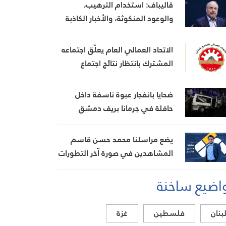
قاليباف: استخدام الترهيب،
والوعود المنكوثة، والأخبار الكاذبة
كأوراق ضغط هي استراتيجية فاشلة
الاتحاد العمالي العام يعلّق اجتماعه
المشترك بانتظار نتائج اجتماع
السراي الحكومي
ضحايا بانفجار عبوة ناسفة داخل
حافلة في جرمانا بريف دمشق
يضع مراسلنا محمد حسن قاسم
المشاهدين في صورة آخر التطورات
في إيران، مستعرضًا أبرز
اضيع ساخنة
المستجدات على الساحتين
السياسية والميدانية، إلى جانب
المواقف الرسمية وأبرز التطورات
بنان
فلسطين
غزة
ذات الصلة بالشأنين الداخلي