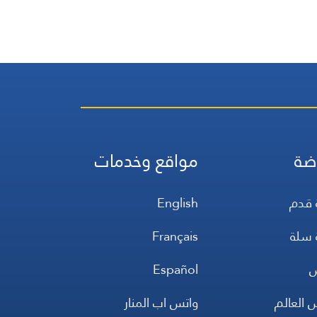
ضة
مواقع وخدمات
 قدم
English
 سلة
Français
س
Español
 العالم
واتس اب المنار