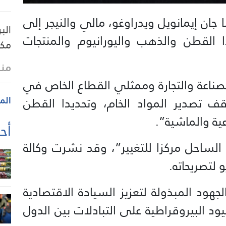
ا جان إيمانويل ويدراوغو، مالي والنيجر إلى
الب
ا القطن والذهب واليورانيوم والمنتجات
مكا
منذ
الصناعة والتجارة وممثلي القطاع الخاص في
الم
قف تصدير المواد الخام، وتحديدا القطن
عية والماشية”.
أحد
لساحل مركزا للتغيير”، وقد نشرت وكالة
جهود المبذولة لتعزيز السيادة الاقتصادية
ود البيروقراطية على التبادلات بين الدول