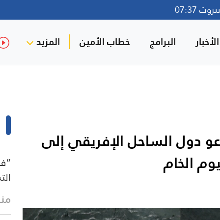
وت 07:37
لأخبار
البرامج
خطاب الأمين
المزيد
دعو دول الساحل الإفريقي إلى
وم الخام
“فو
الت
منذ 4 د