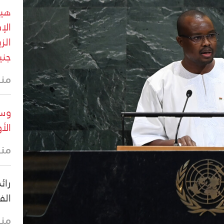
هيئ
جني
منذ
وسا
الأ
منذ
رائ
الف
منذ