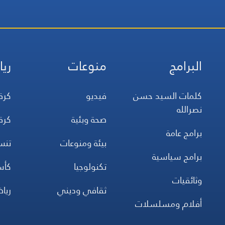
البرامج
منوعات
ريا
كلمات السيد حسن
فيديو
كرة
نصرالله
صحة وبئية
كرة
برامج عامة
بيئة ومنوعات
تن
برامج سياسية
تكنولوجيا
كأس
وثائقيات
ثقافي وديني
ريا
أفلام ومسلسلات