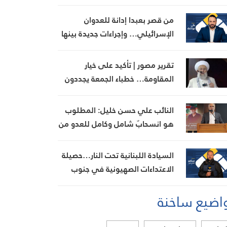
القطاع المالي في سوريا
من قصر بعبدا إدانة للعدوان
الإسرائيلي… وإجراءات جديدة بينها
إجراء يخص مطار بيروت الدولي
تقرير مصور | تأكيد على خيار
المقاومة… خطباء الجمعة يجددون
رفض المفاوضات مع الاحتلال
النائب علي حسن خليل: المطلوب
هو انسحابٌ شامل وكامل للعدو من
الجنوب
السيادة اللبنانية تحت النار…حصيلة
الاعتداءات الصهيونية في جنوب
لبنان اليوم
اضيع ساخنة