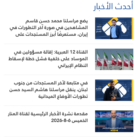
أحدث الأخبار
يضع مراسلنا محمد حسن قاسم
المشاهدين في صورة آخر التطورات في
إيران، مستعرضًا أبرز المستجدات على
الساحتين السياسية والميدانية، إلى جانب
المواقف الرسمية وأبرز التطورات ذات
القناة 12 العبرية: إقالة مسؤولين في
الصلة بالشأنين الداخلي والإقليمي
الموساد على خلفية فشل خطة لإسقاط
النظام الإيراني
في متابعة لآخر المستجدات من جنوب
لبنان، ينقل مراسلنا هاشم السيد حسن
تطورات الأوضاع الميدانية
مقدمة نشرة الأخبار الرئيسية لقناة المنار
الخميس 6-8-2026