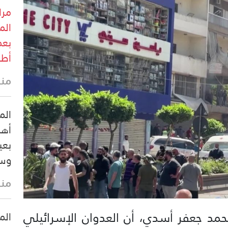
مرا
الم
بعم
أطر
منذ 6 د
الم
أهل
بعي
وسي
منذ 10 
ء محمد جعفر أسدي، أن العدوان الإسرائيلي
الم