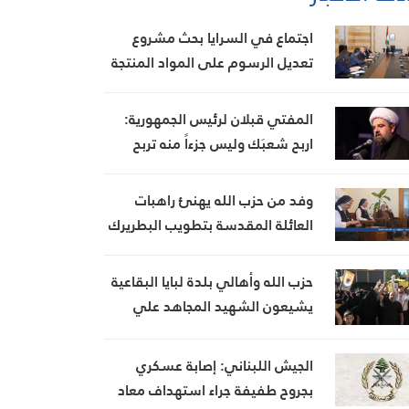
اجتماع في السرايا بحث مشروع
تعديل الرسوم على المواد المنتجة
للنفايات البستاني: طرحنا تأمين
إيرادات من مصادر أخرى لتخفيف
المفتي قبلان لرئيس الجمهورية:
العبء عن كاهل المواطن
اربح شعبَك وليس جزءاً منه تربح
مستقبلك الوطني
وفد من حزب الله يهنئ راهبات
العائلة المقدسة بتطويب البطريرك
الحويك
حزب الله وأهالي بلدة لبايا البقاعية
يشيعون الشهيد المجاهد علي
الخطيب
الجيش اللبناني: إصابة عسكري
بجروح طفيفة جراء استهداف معاد