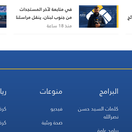
في متابعة لآخر المستجدات
ئج
من جنوب لبنان، ينقل مراسلنا
هاشم السيد حسن تطورات
منذ 18 ساعة
الأوضاع الميدانية
البرامج
منوعات
ريا
كلمات السيد حسن
فيديو
كرة
نصرالله
صحة وبئية
كرة
برامج عامة