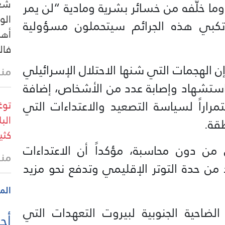
شعب
 وما خلّفه من خسائر بشرية ومادية “لن يمر
الو
كبي هذه الجرائم سيتحملون مسؤولية
أهل
فال
الهجمات التي شنها الاحتلال الإسرائيلي
منذ 11 
استشهاد وإصابة عدد من الأشخاص، إضافة
راراً لسياسة التصعيد والاعتداءات التي
توغ
الب
طقة.
كثي
ن دون محاسبة، مؤكداً أن الاعتداءات
منذ
د من حدة التوتر الإقليمي وتدفع نحو مزيد
الم
ضاحية الجنوبية لبيروت التعهدات التي
أحد