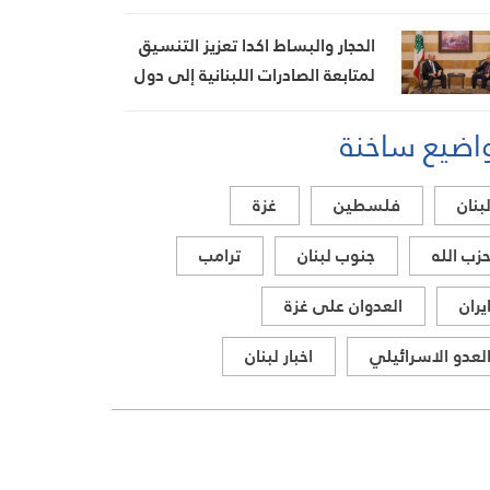
لجرافة في المنصوري
الحجار والبساط اكدا تعزيز التنسيق
لمتابعة الصادرات اللبنانية إلى دول
الخليج
اضيع ساخنة
بنان
فلسطين
غزة
زب الله
جنوب لبنان
ترامب
يران
العدوان على غزة
لعدو الاسرائيلي
اخبار لبنان