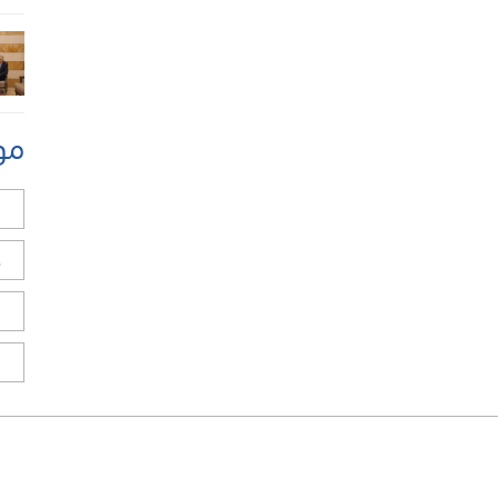
مو
ل
ح
ا
ا