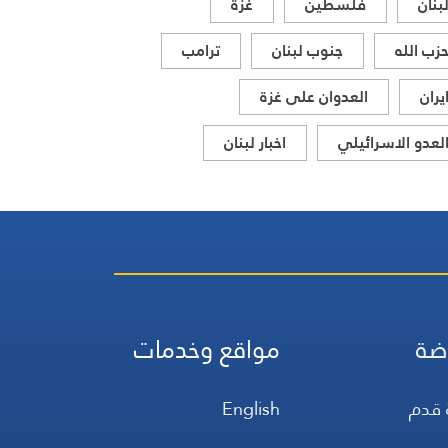
بنان
فلسطين
غزة
زب الله
جنوب لبنان
ترامب
يران
العدوان على غزة
لعدو الاسرائيلي
اخبار لبنان
ضة
مواقع وخدمات
 قدم
English