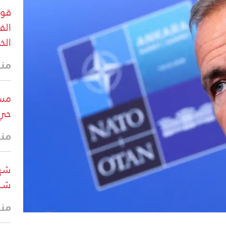
قوا
الف
الخ
منذ
مسي
حي 
منذ
شهي
شرق
منذ