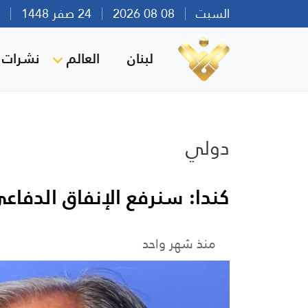
السبت
08 08 2026
24 صفر 1448
بير
لبنان
العالم
نشرات ا
دولي
كندا: سنرفع الإنفاق الدفاعي إلى 4% خل
منذ شهر واحد