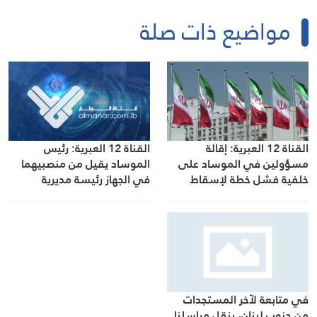
مواضيع ذات صلة
القناة 12 العبرية: إقالة
القناة 12 العبرية: رئيس
مسؤولين في الموساد على
الموساد يقيل من منصبيهما
خلفية فشل خطة لإسقاط
في الجهاز رئيسة مديرية
النظام الإيراني
الاستخبارات ورئيس دائرة إيران
في أعقاب فشل الخطة
العملياتية لإسقاط النظام
الإيراني
في متابعة لآخر المستجدات
من جنوب لبنان، ينقل مراسلنا