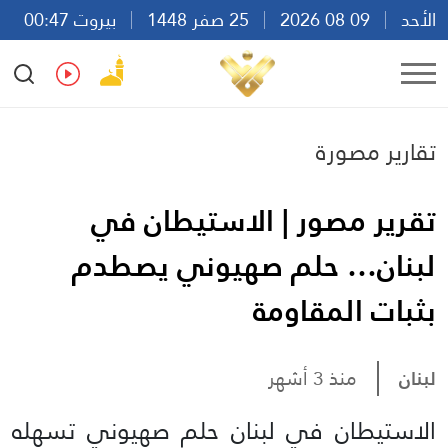
الأحد
09 08 2026
25 صفر 1448
بيروت 00:47
Ar
En
Fr
Es
تقارير مصورة
تقرير مصور | الاستيطان في
لبنان… حلم صهيوني يصطدم
بثبات المقاومة
لبنان
منذ 3 أشهر
الاستيطان في لبنان حلم صهيوني تسهله