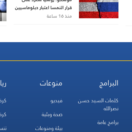
قرار النمسا اعتبار دبلوماسيين
روس أشخاصا غير مرغوب فيهم
منذ 16 ساعة
البرامج
منوعات
ريا
كلمات السيد حسن
فيديو
كرة
نصرالله
صحة وبئية
كرة
برامج عامة
بيئة ومنوعات
تن