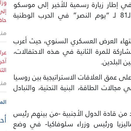
 إطار زيارة رسمية للأخير إلى موسكو
إلى
للمشاركة في احتفالات الذكرى الـ81 لـ “يوم النصر” في الحرب الوطنية
حاف
منذ
ب انتهاء العرض العسكري السنوي، حيث أعرب
اركة للمرة الثانية في هذه الاحتفالات،
عرا
ين البلدين.
آخر
الثن
لى عمق العلاقات الاستراتيجية بين روسيا
منذ
مجالات الطاقة، البنية التحتية، والتبادل
الم
ن قادة الدول الأجنبية -من بينهم رئيس
أحد
ليزيا ورئيس وزراء سلوفاكيا- في وضع