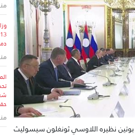
منذ 22 
وزا
دم
منذ 30 
الم
تحش
شعب
حقو
منذ 33 
بوتين نظيره اللاوسي ثونغلون سيسوليث