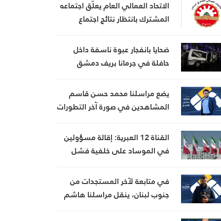
الاتحاد العمالي العام يعلّق اجتماعه
المشترك بانتظار نتائج اجتماع
السراي الحكومي
ضحايا بانفجار عبوة ناسفة داخل
حافلة في جرمانا بريف دمشق
يضع مراسلنا محمد حسن قاسم
المشاهدين في صورة آخر التطورات
في إيران، مستعرضًا أبرز
المستجدات على الساحتين
القناة 12 العبرية: إقالة مسؤولين
السياسية والميدانية، إلى جانب
في الموساد على خلفية فشل
المواقف الرسمية وأبرز التطورات
خطة لإسقاط النظام الإيراني
ذات الصلة بالشأنين الداخلي
في متابعة لآخر المستجدات من
والإقليمي
جنوب لبنان، ينقل مراسلنا هاشم
السيد حسن تطورات الأوضاع