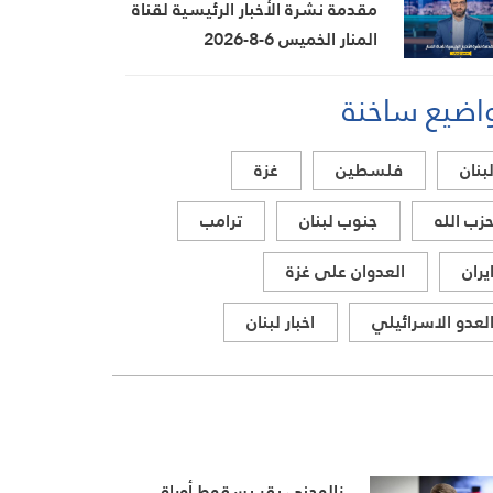
الميدانية
مقدمة نشرة الأخبار الرئيسية لقناة
المنار الخميس 6-8-2026
اضيع ساخنة
بنان
فلسطين
غزة
زب الله
جنوب لبنان
ترامب
يران
العدوان على غزة
لعدو الاسرائيلي
اخبار لبنان
زالوجني يقر بسقوط أوراق