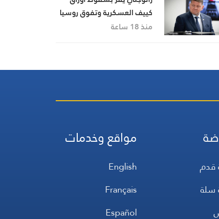
كييف العسكرية وتفوق روسيا
الميداني
منذ 18 ساعة
ضة
مواقع وخدمات
 قدم
English
 سلة
Français
س
Español