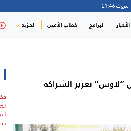
روت 21:46
لأخبار
البرامج
خطاب الأمين
المزيد
س “لاوس” تعزيز الشراكة
حكو
الع
الم
سعو