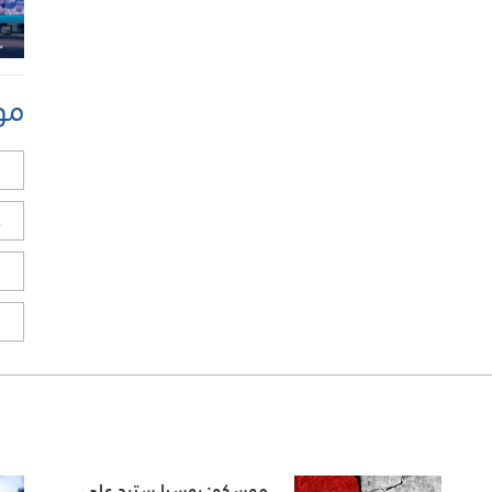
مو
ل
ح
ا
ا
موسكو: روسيا سترد على