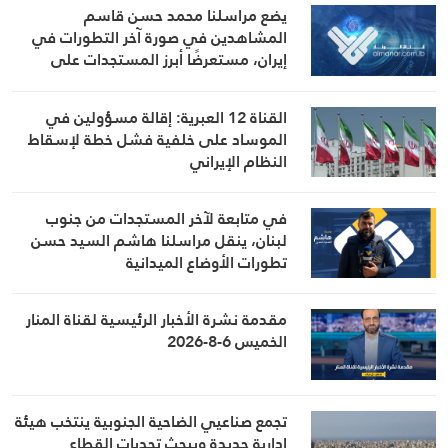
يضع مراسلنا محمد حسن قاسم
المشاهدين في صورة آخر التطورات في
إيران، مستعرضًا أبرز المستجدات على
الساحتين السياسية والميدانية، إلى جانب
المواقف الرسمية وأبرز التطورات ذات
القناة 12 العبرية: إقالة مسؤولين في
الصلة بالشأنين الداخلي والإقليمي
الموساد على خلفية فشل خطة لإسقاط
النظام الإيراني
في متابعة لآخر المستجدات من جنوب
لبنان، ينقل مراسلنا هاشم السيد حسن
تطورات الأوضاع الميدانية
مقدمة نشرة الأخبار الرئيسية لقناة المنار
الخميس 6-8-2026
تجمع صناعيي الضاحية الجنوبية ينتخب هيئة
إدارية جديدة ويبحث تحديات القطاع