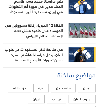
يضع مراسلنا محمد حسن قاسم
المشاهدين في صورة آخر التطورات
في إيران، مستعرضًا أبرز المستجدات
على الساحتين السياسية والميدانية،
إلى جانب المواقف الرسمية وأبرز
القناة 12 العبرية: إقالة مسؤولين في
التطورات ذات الصلة بالشأنين الداخلي
الموساد على خلفية فشل خطة
والإقليمي
لإسقاط النظام الإيراني
في متابعة لآخر المستجدات من جنوب
لبنان، ينقل مراسلنا هاشم السيد
حسن تطورات الأوضاع الميدانية
مواضيع ساخنة
لبنان
فلسطين
غزة
حزب الله
جنوب لبنان
ترامب
ايران