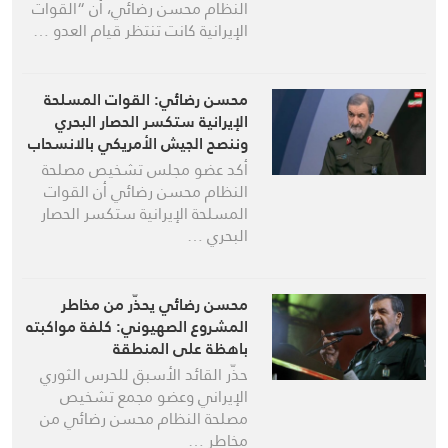
النظام محسن رضائي، أن “القوات
الإيرانية كانت تنتظر قيام العدو …
محسن رضائي: القوات المسلحة
الإيرانية ستكسر الحصار البحري
وننصح الجيش الأمريكي بالانسحاب
أكد عضو مجلس تشخيص مصلحة
النظام محسن رضائي أن القوات
المسلحة الإيرانية ستكسر الحصار
البحري …
محسن رضائي يحذّر من مخاطر
المشروع الصهيوني: كلفة مواكبته
باهظة على المنطقة
حذّر القائد الأسبق للحرس الثوري
الإيراني وعضو مجمع تشخيص
مصلحة النظام محسن رضائي من
مخاطر …