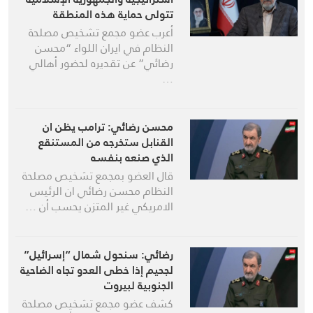
تتولى حماية هذه المنطقة
أعرب عضو مجمع تشخيص مصلحة
النظام في ايران اللواء “محسن
رضائي” عن تقديره لحضور أهالي
…
محسن رضائي: ترامب يظن ان
القنابل ستخرجه من المستنقع
الذي صنعه بنفسه
قال العضو بمجمع تشخيص مصلحة
النظام محسن رضائي ان الرئيس
الامريكي غير المتزن يحسب أن …
رضائي: سنحول شمال “إسرائيل”
لجحيم إذا خطى العدو تجاه الضاحية
الجنوبية لبيروت
كشف عضو مجمع تشخيص مصلحة