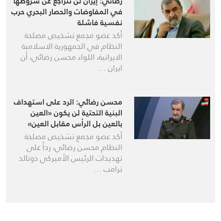
رضائي: إيران لن تتراجع عن شروطها
في المفاوضات والحصار البحري حرب
نفسية فاشلة
أكد عضو مجمع تشخيص مصلحة
النظام في الجمهورية الاسلامية
الايرانية، اللواء محسن رضائي، أن
ايران …
محسن رضائي: الرد على استهداف
البنية التحتية لن يكون «العين
بالعين بل الرأس مقابل العين»
أكد عضو مجمع تشخيص مصلحة
النظام محسن رضائي، رداً على
تهديدات الرئيس الأميركي دونالد
ترامب …