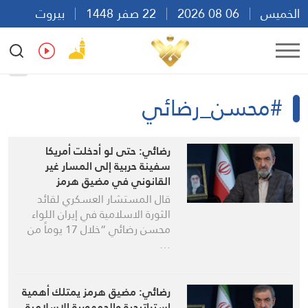
الخميس
06 08 2026
22 صفر 1448
بيروت
23:07
Ar
En
Fr
Es
#محسن_رضائي
رضائي: حتى لو أدخلت أمريكا
سفينة حربية إلى المسار غير
القانوني في مضيق هرمز
فسنستهدفها
قال المستشار العسكري لقائد
الثورة الاسلامية في إيران اللواء
محسن رضائي “خلال 17 يوماً من
…
رضائي: مضيق هرمز يمتلك أهمية
استراتيجية والجمهورية الإسلامية