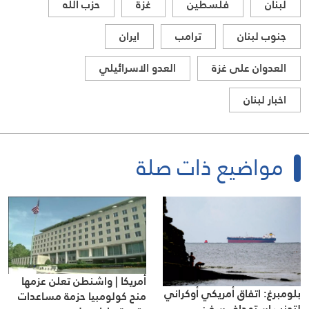
لبنان
فلسطين
غزة
حزب الله
جنوب لبنان
ترامب
ايران
العدوان على غزة
العدو الاسرائيلي
اخبار لبنان
مواضيع ذات صلة
أمريكا | واشنطن تعلن عزمها
بلومبرغ: اتفاق أمريكي أوكراني
منح كولومبيا حزمة مساعدات
لتجنب استهداف سفن