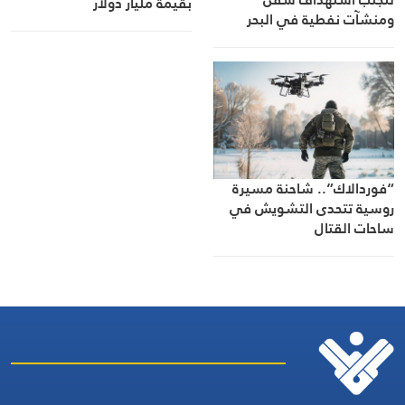
بقيمة مليار دولار
ومنشآت نفطية في البحر
الأسود
“فوردالاك”.. شاحنة مسيرة
روسية تتحدى التشويش في
ساحات القتال