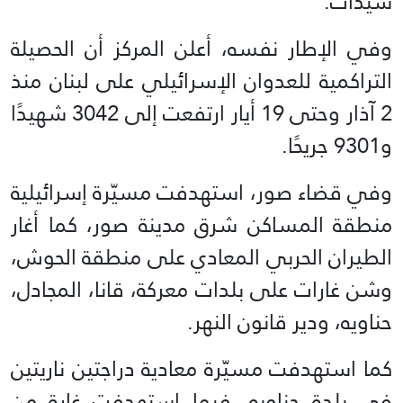
سيدات.
وفي الإطار نفسه، أعلن المركز أن الحصيلة
التراكمية للعدوان الإسرائيلي على لبنان منذ
2 آذار وحتى 19 أيار ارتفعت إلى 3042 شهيدًا
و9301 جريحًا.
وفي قضاء صور، استهدفت مسيّرة إسرائيلية
منطقة المساكن شرق مدينة صور، كما أغار
الطيران الحربي المعادي على منطقة الحوش،
وشن غارات على بلدات معركة، قانا، المجادل،
حناويه، ودير قانون النهر.
كما استهدفت مسيّرة معادية دراجتين ناريتين
في بلدة حناويه، فيما استهدفت غارة من