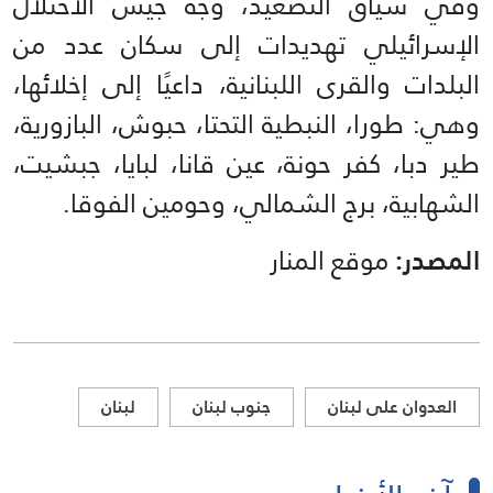
وفي سياق التصعيد، وجّه جيش الاحتلال
الإسرائيلي تهديدات إلى سكان عدد من
البلدات والقرى اللبنانية، داعيًا إلى إخلائها،
وهي: طورا، النبطية التحتا، حبوش، البازورية،
طير دبا، كفر حونة، عين قانا، لبايا، جبشيت،
الشهابية، برج الشمالي، وحومين الفوقا.
المصدر:
موقع المنار
العدوان على لبنان
جنوب لبنان
لبنان