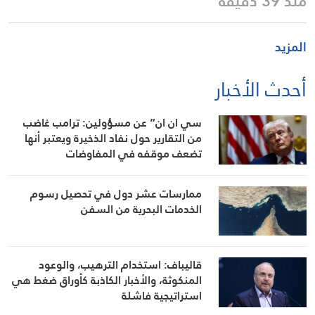
منذ 39 دقيقة
المزيد
أحدث الأخبار
سي ان ان” عن مسؤولين: ترامب غاضب
من التقارير حول نفاد الذخيرة ويعتبر أنها
تضعف موقفه في المفاوضات
ممارسات عشر دول في تحصيل رسوم
الخدمات البحرية من السفن
قاليباف: استخدام الترهيب، والوعود
المنكوثة، والأخبار الكاذبة كأوراق ضغط هي
استراتيجية فاشلة