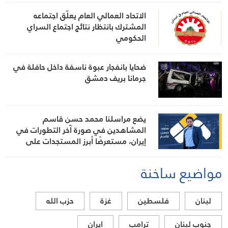
الاتحاد العمالي العام يعلّق اجتماعه
المشترك بانتظار نتائج اجتماع السراي
الحكومي
ضحايا بانفجار عبوة ناسفة داخل حافلة في
جرمانا بريف دمشق
يضع مراسلنا محمد حسن قاسم
المشاهدين في صورة آخر التطورات في
إيران، مستعرضًا أبرز المستجدات على
الساحتين السياسية والميدانية، إلى جانب
المواقف الرسمية وأبرز التطورات ذات
مواضيع ساخنة
الصلة بالشأنين الداخلي والإقليمي
لبنان
فلسطين
غزة
حزب الله
جنوب لبنان
ترامب
ايران