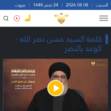
السبت
08 08 2026
24 صفر 1448
بيروت
00:47
Ar
En
Fr
Es
كلمة السيد حسن نصر الله -
الوعد بالنصر
Play
Video