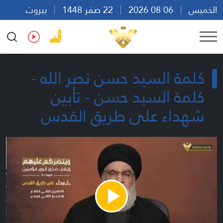
الخميس
06 08 2026
22 صفر 1448
بيروت
20:43
Ar
En
Fr
Es
كلمة السيد حسن نصر الله -
كلمة السيد حسن - تأبين
شهداء على طريق القدس
Play
Video