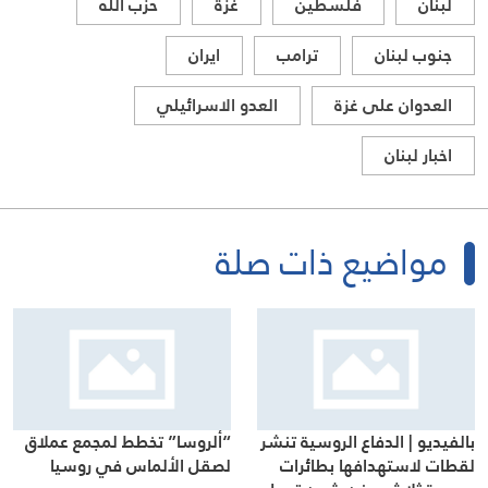
لبنان
فلسطين
غزة
حزب الله
جنوب لبنان
ترامب
ايران
العدوان على غزة
العدو الاسرائيلي
اخبار لبنان
مواضيع ذات صلة
بالفيديو | الدفاع الروسية تنشر
“ألروسا” تخطط لمجمع عملاق
لقطات لاستهدافها بطائرات
لصقل الألماس في روسيا