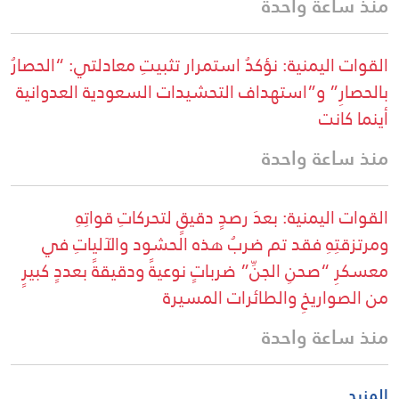
منذ ساعة واحدة
القوات اليمنية: نؤكدُ استمرار تثبيتِ معادلتي: “الحصارُ
بالحصارِ” و”استهداف التحشيدات السعودية العدوانية
أينما كانت
منذ ساعة واحدة
القوات اليمنية: بعدَ رصدٍ دقيقٍ لتحركاتِ قواتِهِ
ومرتزقتِهِ فقد تم ضربُ هذه الحشود والآلياتِ في
معسكرِ “صحنِ الجنِّ” ضرباتٍ نوعيةً ودقيقةً بعددٍ كبيرٍ
من الصواريخِ والطائرات المسيرة
منذ ساعة واحدة
المزيد