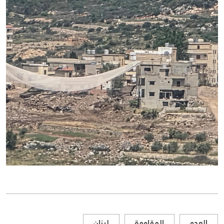
العدو
المقاومة
لبنان