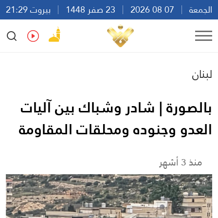
الجمعة
07 08 2026
23 صفر 1448
بيروت 21:29
Ar
En
Fr
Es
لبنان
بالصورة | شادر وشباك بين آليات
العدو وجنوده ومحلقات المقاومة
منذ 3 أشهر