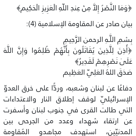
﴿وَمَا النَّصْرُ إِلاَّ مِنْ عِندِ اللّهِ الْعَزِيزِ الْحَكِيم﴾‏
بيان صادر عن المقاومة الإسلامية (4):‏
بِسْمِ اللَّـهِ الرحمن الرَّحِيمِ
‏﴿أُذِنَ لِلَّذِينَ يُقَاتَلُونَ بِأَنَّهُمْ ظُلِمُوا وَإِنَّ اللَّهَ
عَلَىٰ نَصْرِهِمْ لَقَدِيرٌ﴾‏
صَدَقَ اللهُ العَلِيّ العَظِيم
دفاعًا عن لبنان وشعبه، وردًّا على خرق العدوّ
الإسرائيليّ لوقف إطلاق النار والاعتداءات
التي طالت القرى في جنوب لبنان وأسفرت
عن ارتقاء شهداء وعدد من الجرحى بين
المدنيّين، استهدف مجاهدو المُقاومة