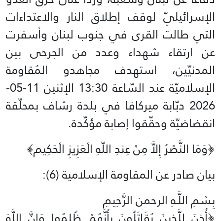
الإسرائيليّ لوقف إطلاق النار والاعتداءات
التي طالت القرى في جنوب لبنان وأسفرت
عن ارتقاء شهداء وعدد من الجرحى بين
المدنيّين، استهدف مجاهدو المُقاومة
الإسلاميّة عند السّاعة 13:30 الإثنين 11-05-
2026 دبّابة ميركافا في بلدة رشاف بمحلّقة
انقضاضيّة وحقّقوا إصابة مؤكّدة.
﴿وَمَا النَّصْرُ إِلاَّ مِنْ عِندِ اللّهِ الْعَزِيزِ الْحَكِيم﴾‏
بيان صادر عن المقاومة الإسلامية (6):‏
بِسْمِ اللَّـهِ الرحمن الرَّحِيمِ
‏﴿أُذِنَ لِلَّذِينَ يُقَاتَلُونَ بِأَنَّهُمْ ظُلِمُوا وَإِنَّ اللَّهَ