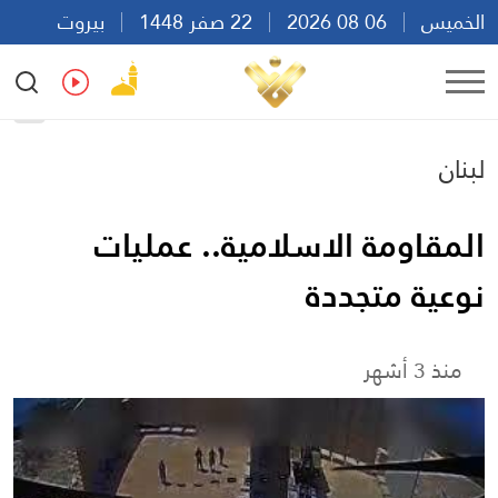
الخميس
06 08 2026
22 صفر 1448
بيروت
13:10
Ar
En
Fr
Es
لبنان
المقاومة الاسلامية.. عمليات
نوعية متجددة
منذ 3 أشهر