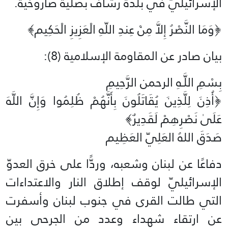
الإسرائيليّ في بلدة رشاف بصلية صاروخية.
﴿وَمَا النَّصْرُ إِلاَّ مِنْ عِندِ اللّهِ الْعَزِيزِ الْحَكِيم﴾‏
بيان صادر عن المقاومة الإسلامية (8):‏
بِسْمِ اللَّـهِ الرحمن الرَّحِيمِ
‏﴿أُذِنَ لِلَّذِينَ يُقَاتَلُونَ بِأَنَّهُمْ ظُلِمُوا وَإِنَّ اللَّهَ
عَلَىٰ نَصْرِهِمْ لَقَدِيرٌ﴾‏
صَدَقَ اللهُ العَلِيّ العَظِيم
دفاعًا عن لبنان وشعبه، وردًّا على خرق العدوّ
الإسرائيليّ لوقف إطلاق النار والاعتداءات
التي طالت القرى في جنوب لبنان وأسفرت
عن ارتقاء شهداء وعدد من الجرحى بين