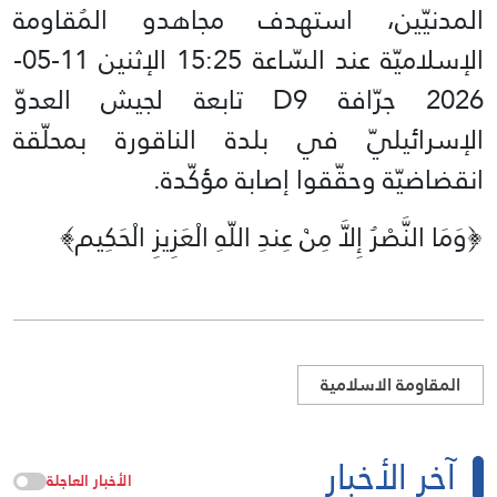
المدنيّين، استهدف مجاهدو المُقاومة
الإسلاميّة عند السّاعة 15:25 الإثنين 11-05-
2026 جرّافة D9 تابعة لجيش العدوّ
الإسرائيليّ في بلدة الناقورة بمحلّقة
انقضاضيّة وحقّقوا إصابة مؤكّدة.
﴿وَمَا النَّصْرُ إِلاَّ مِنْ عِندِ اللّهِ الْعَزِيزِ الْحَكِيم﴾‏
المقاومة الاسلامية
آخر الأخبار
الأخبار العاجلة