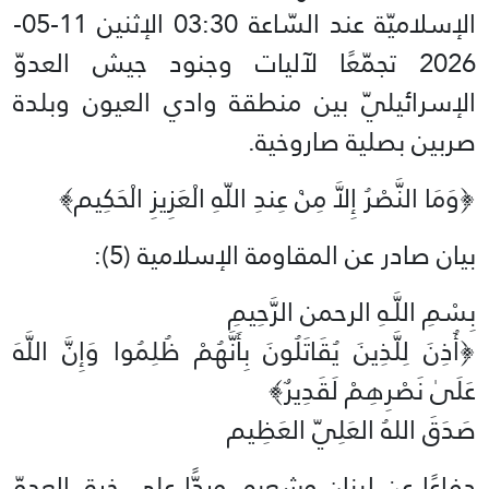
الإسلاميّة عند السّاعة 03:30 الإثنين 11-05-
2026 تجمّعًا لآليات وجنود جيش العدوّ
الإسرائيليّ بين منطقة وادي العيون وبلدة
صربين بصلية صاروخية.
﴿وَمَا النَّصْرُ إِلاَّ مِنْ عِندِ اللّهِ الْعَزِيزِ الْحَكِيم﴾‏
بيان صادر عن المقاومة الإسلامية (5):‏
بِسْمِ اللَّـهِ الرحمن الرَّحِيمِ
‏﴿أُذِنَ لِلَّذِينَ يُقَاتَلُونَ بِأَنَّهُمْ ظُلِمُوا وَإِنَّ اللَّهَ
عَلَىٰ نَصْرِهِمْ لَقَدِيرٌ﴾‏
صَدَقَ اللهُ العَلِيّ العَظِيم
دفاعًا عن لبنان وشعبه، وردًّا على خرق العدوّ