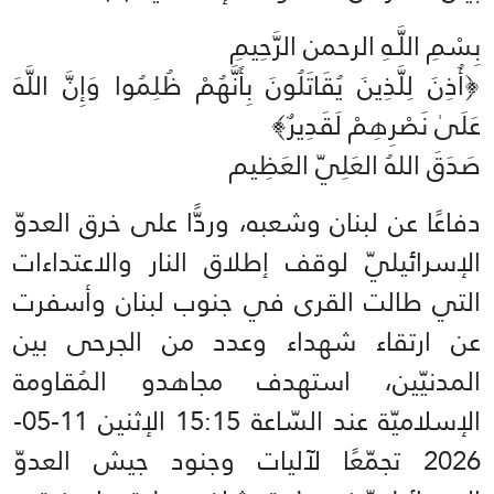
بِسْمِ اللَّـهِ الرحمن الرَّحِيمِ
‏﴿أُذِنَ لِلَّذِينَ يُقَاتَلُونَ بِأَنَّهُمْ ظُلِمُوا وَإِنَّ اللَّهَ
عَلَىٰ نَصْرِهِمْ لَقَدِيرٌ﴾‏
صَدَقَ اللهُ العَلِيّ العَظِيم
دفاعًا عن لبنان وشعبه، وردًّا على خرق العدوّ
الإسرائيليّ لوقف إطلاق النار والاعتداءات
التي طالت القرى في جنوب لبنان وأسفرت
عن ارتقاء شهداء وعدد من الجرحى بين
المدنيّين، استهدف مجاهدو المُقاومة
الإسلاميّة عند السّاعة 15:15 الإثنين 11-05-
2026 تجمّعًا لآليات وجنود جيش العدوّ