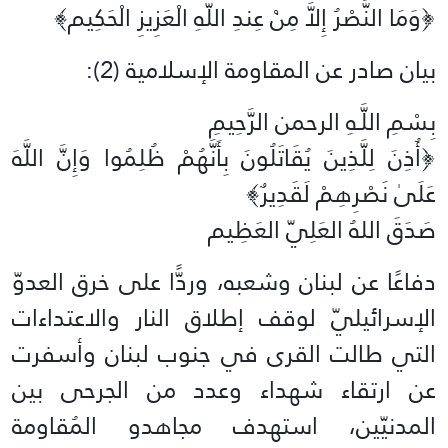
﴿وَمَا النَّصْرُ إِلاَّ مِنْ عِندِ اللّهِ الْعَزِيزِ الْحَكِيم﴾‏
بيان صادر عن المقاومة الإسلامية (2):‏
بِسْمِ اللَّـهِ الرحمن الرَّحِيمِ
‏﴿أُذِنَ لِلَّذِينَ يُقَاتَلُونَ بِأَنَّهُمْ ظُلِمُوا وَإِنَّ اللَّهَ
عَلَىٰ نَصْرِهِمْ لَقَدِيرٌ﴾‏
صَدَقَ اللهُ العَلِيّ العَظِيم
دفاعًا عن لبنان وشعبه، وردًّا على خرق العدوّ
الإسرائيليّ لوقف إطلاق النار والاعتداءات
التي طالت القرى في جنوب لبنان وأسفرت
عن ارتقاء شهداء وعدد من الجرحى بين
المدنيّين، استهدف مجاهدو المُقاومة