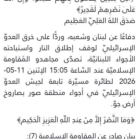
عَلَىٰ نَصْرِهِمْ لَقَدِيرٌ﴾‏
صَدَقَ اللهُ العَلِيّ العَظِيم
دفاعًا عن لبنان وشعبه، وردًّا على خرق العدوّ
الإسرائيليّ لوقف إطلاق النار واستباحته
الأجواء اللبنانيّة، تصدّى مجاهدو المُقاومة
الإسلاميّة عند السّاعة 15:05 الإثنين 11-05-
2026 لطائرة مسيّرة تابعة لجيش العدوّ
الإسرائيليّ في أجواء منطقة صور بصاروخ
أرض جوّ.
﴿وَمَا النَّصْرُ إِلاَّ مِنْ عِندِ اللّهِ الْعَزِيزِ الْحَكِيم﴾‏
بيان صادر عن المقاومة الإسلامية (7):‏