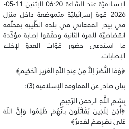
الإسلاميّة عند السّاعة 06:20 الإثنين 11-05-
2026 قوة إسرائيليّة متموضعة داخل منزل
في بيدر الفقعاني في بلدة الطّيبة بمحلّقة
انقضاضيّة للمرة الثانية وحقّقوا إصابة مؤكّدة
ما استدعى حضور قوّات العدوّ لإخلاء
الإصابات.
﴿وَمَا النَّصْرُ إِلاَّ مِنْ عِندِ اللّهِ الْعَزِيزِ الْحَكِيم﴾‏
بيان صادر عن المقاومة الإسلامية (3):‏
بِسْمِ اللَّـهِ الرحمن الرَّحِيمِ
‏﴿أُذِنَ لِلَّذِينَ يُقَاتَلُونَ بِأَنَّهُمْ ظُلِمُوا وَإِنَّ اللَّهَ
عَلَىٰ نَصْرِهِمْ لَقَدِيرٌ﴾‏