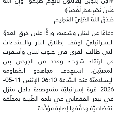
‏﴿أُذِنَ لِلَّذِينَ يُقَاتَلُونَ بِأَنَّهُمْ ظُلِمُوا وَإِنَّ اللَّهَ
عَلَىٰ نَصْرِهِمْ لَقَدِيرٌ﴾‏
صَدَقَ اللهُ العَلِيّ العَظِيم
دفاعًا عن لبنان وشعبه، وردًّا على خرق العدوّ
الإسرائيليّ لوقف إطلاق النار والاعتداءات
التي طالت القرى في جنوب لبنان وأسفرت
عن ارتقاء شهداء وعدد من الجرحى بين
المدنيّين، استهدف مجاهدو المُقاومة
الإسلاميّة عند السّاعة 06:10 الإثنين 11-05-
2026 قوة إسرائيليّة متموضعة داخل منزل
في بيدر الفقعاني في بلدة الطّيبة بمحلّقة
انقضاضيّة وحقّقوا إصابة مؤكّدة.