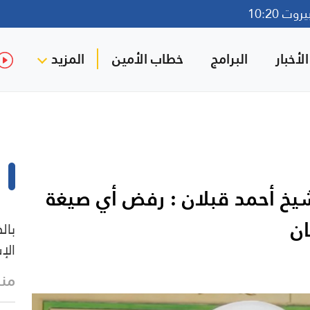
ت 10:20
لأخبار
البرامج
خطاب الأمين
المزيد
شيخ أحمد قبلان : رفض أي صيغة
ان
بال
الإ
منذ 4 د