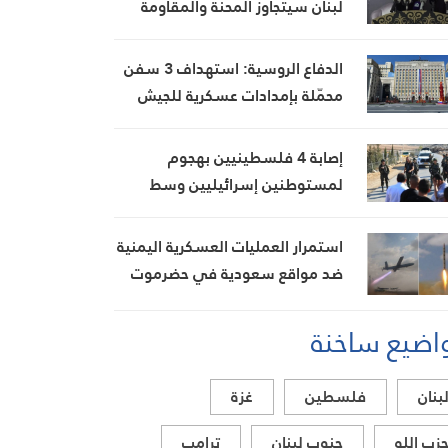
لبنان سيتجاوز المحنة والمقاومة
ستبقى قوية بفضل تضحيات
مجاهديها
الدفاع الروسية: استهداف 3 سفن
محمّلة بإمدادات عسكرية للجيش
الأوكراني في البحر الأسود
إصابة 4 فلسطينيين بهجوم
لمستوطنين إسرائيليين وسط
الضفة الغربية
استمرار العمليات العسكرية اليمنية
ضد مواقع سعودية في حضرموت
اضيع ساخنة
بنان
فلسطين
غزة
زب الله
جنوب لبنان
ترامب