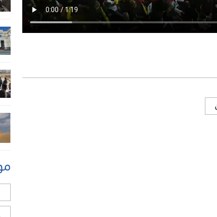
مو
ل
ح