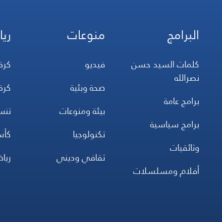
البرامج
منوعات
ريا
كلمات السيد حسن
فيديو
كرة
نصرالله
صحة وبئية
كرة
برامج عامة
بيئة ومنوعات
تن
برامج سياسية
تكنولوجيا
كأس
وثائقيات
ثقافي وديني
ريا
أفلام ومسلسلات