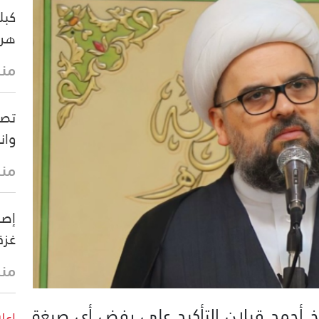
هرم
منذ 19 
تصع
وان
منذ 29 
إصا
غزة
منذ 35 
يخ أحمد قبلان التأكيد على رفض أي صيغة
اعل