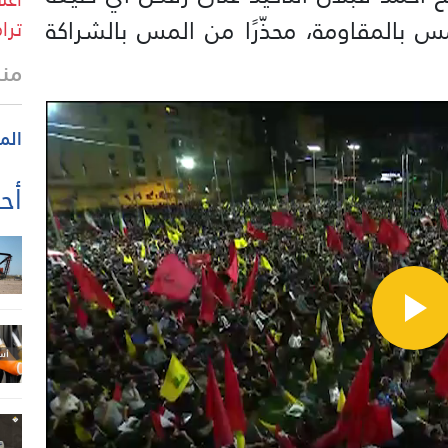
 بالمقاومة، محذّرًا من المس بالشراكة
ترا
منذ
الم
أحد