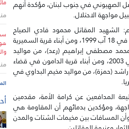
مائ
غل الصهيوني في جنوب لبنان، مؤكدة أنهم
يل مواجهة الاحتلال.
منذ 26 
 الشهيد المقاتل محمود فادي الصياح
سي 
(باسل)، من مواليد مخيم عين الحلوة في 18 آب 1999، ومن أبناء قرية السميرية
هوي
حمد مصطفى إبراهيم (رعد)، من مواليد
وال
مخيم نهر البارد في 23 كانون الثاني 2003، ومن أبناء قرية الدامون في قضاء
منذ
اشد (حمزة)، من مواليد مخيم البداوي في
الم
ة المدافعين عن كرامة الأمة، مقدمين
أحد
هة، ومؤكدين بدمائهم أن المقاومة هي
 وأن المسافات بين مخيمات الشتات والمدن
ثوار وعزيمة المقاتلين.