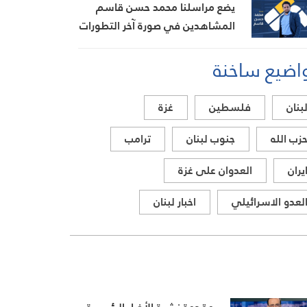
يضع مراسلنا محمد حسن قاسم
المشاهدين في صورة آخر التطورات
في إيران، مستعرضًا أبرز
اضيع ساخنة
المستجدات على الساحتين
السياسية والميدانية، إلى جانب
المواقف الرسمية وأبرز التطورات
بنان
فلسطين
غزة
ذات الصلة بالشأنين الداخلي
والإقليمي
زب الله
جنوب لبنان
ترامب
يران
العدوان على غزة
لعدو الاسرائيلي
اخبار لبنان