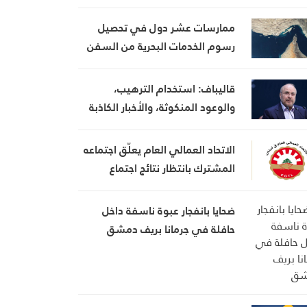
ويعتبر أنها تضعف موقفه في
المفاوضات
ممارسات عشر دول في تحصيل
رسوم الخدمات البحرية من السفن
قاليباف: استخدام الترهيب،
والوعود المنكوثة، والأخبار الكاذبة
كأوراق ضغط هي استراتيجية فاشلة
الاتحاد العمالي العام يعلّق اجتماعه
المشترك بانتظار نتائج اجتماع
السراي الحكومي
ضحايا بانفجار عبوة ناسفة داخل
حافلة في جرمانا بريف دمشق