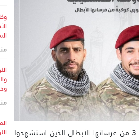
وكا
الأ
الس
منذ 20 
الل
وال
وخس
منذ 23 
الم
نعت فصائل المقاومة الفلسطينية 3 من فرسانها الأبطال الذين استشهدوا
الل