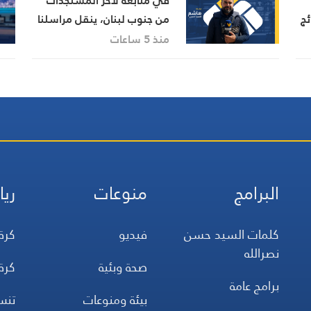
في متابعة لآخر المستجدات
ئج
من جنوب لبنان، ينقل مراسلنا
هاشم السيد حسن تطورات
منذ 5 ساعات
الأوضاع الميدانية
البرامج
منوعات
ريا
كلمات السيد حسن
فيديو
كرة
نصرالله
صحة وبئية
كرة
برامج عامة
بيئة ومنوعات
تن