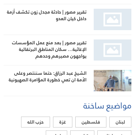
تقرير مصور | حادثة مجدل زون تكشف أزمة
داخل كيان العدو
تقرير مصور | بعد منع عمل المؤسسات
الإغاثية… سكان المناطق البرتقالية
يواجهون مصيرهم وحدهم
الشيخ عبد الرزاق: حتما سننتصر وعلى
الأمة ان تعي خطورة المؤامرة الصهيونية
مواضيع ساخنة
لبنان
فلسطين
غزة
حزب الله