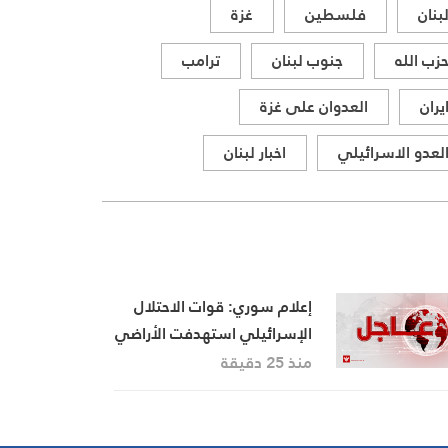
بنان
فلسطين
غزة
زب الله
جنوب لبنان
ترامب
يران
العدوان على غزة
لعدو الاسرائيلي
اخبار لبنان
إعلام سوري: قوات الاحتلال
الإسرائيلي استهدفت الأراضي
المحيطة بقرية الصمدانية
منذ 25 دقيقة
الشرقية بريف القنيطرة بثلاث
قذائف مدفعية