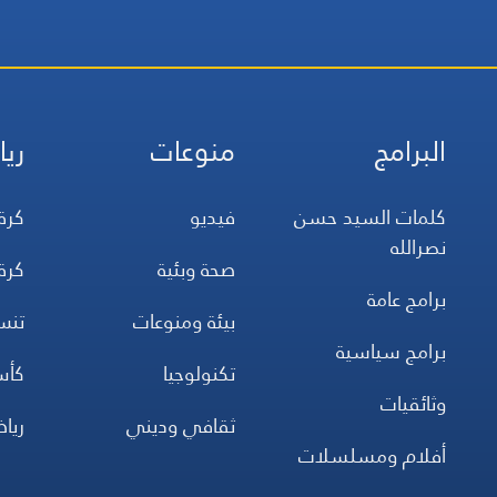
البرامج
منوعات
ريا
كلمات السيد حسن
فيديو
كرة
نصرالله
صحة وبئية
كرة
برامج عامة
بيئة ومنوعات
تن
برامج سياسية
تكنولوجيا
كأس
وثائقيات
ثقافي وديني
ريا
أفلام ومسلسلات