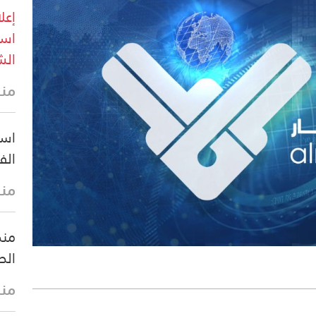
إعل
است
الش
منذ 25 
است
الف
منذ
منظ
الص
منذ