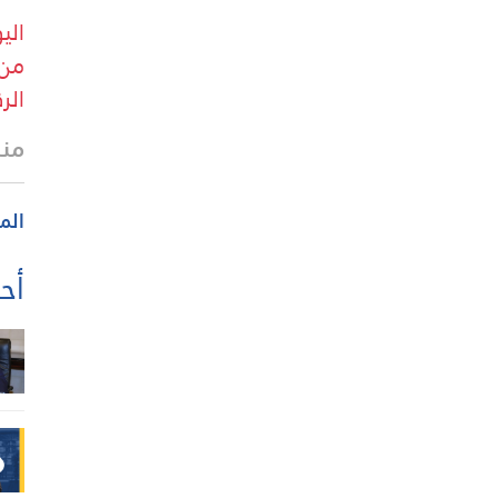
من 
الرقم
منذ
الم
أحد