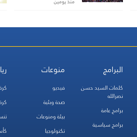
يجددون العهد في الأربعين
منذ يومين
البرامج
منوعات
ريا
كلمات السيد حسن
فيديو
كرة
نصرالله
صحة وبئية
كرة
برامج عامة
بيئة ومنوعات
تن
برامج سياسية
تكنولوجيا
كأس