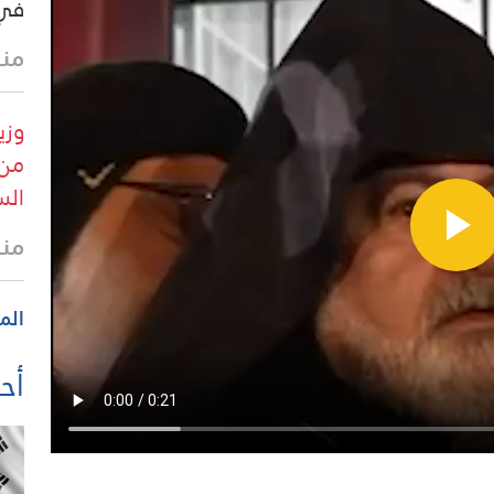
في 
منذ 19 
وزي
من 
الس
منذ 23 
الم
أحد