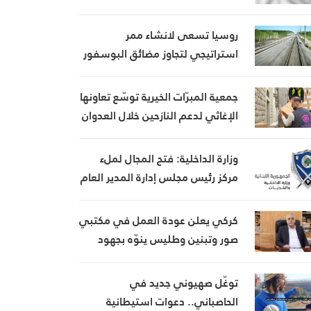
روسيا تسعى لانشاء ممر
استراتيجي لتجاوز مضائق البوسفور
وهرمز
جمعية المبرّات الخيرية توسّع تعاونها
الإغاثي لدعم النازحين خلال العدوان
وزارة الداخلية: فتح المجال لملء
مركز رئيس مجلس إدارة المدير العام
لهيئة إدارة السير والآليات
والمركبات
كركي يعلن عودة العمل في مكتبي
صور وتبنين وطليس ينوّه بجهود
إدارة الضمان
توغّل صهيوني جديد في
الحاصباني.. دعوات استيطانية