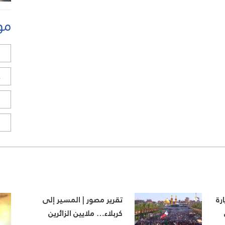
مو
ل
ح
ا
ا
رة
تقرير مصور | المسير إلى
كربلاء… ملايين الزائرين