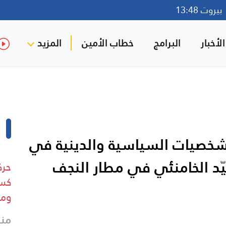
روت 13:48
لأخبار
البرامج
خطاب الأمين
المزيد
لشخصيات السياسية والدينية في
د الخامنئي في مطار النجف
حرك
كسر
وم
منذ 7 د