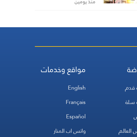
منذ يومين
ضة
مواقع وخدمات
 قدم
English
 سلة
Français
س
Español
 العالم
واتس اب المنار