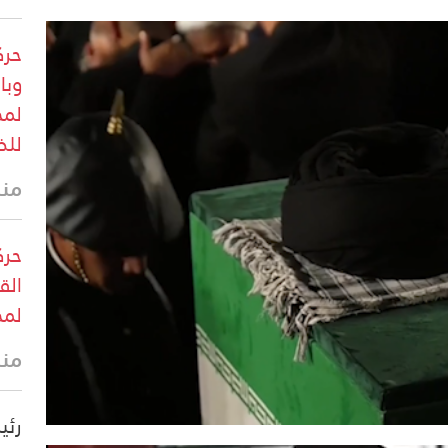
حرك
وبا
لمخ
للض
منذ 9 د
حرك
الق
لمخ
منذ 13 
رئي