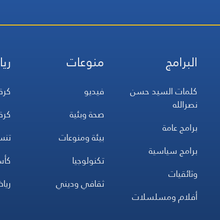
البرامج
منوعات
ريا
كلمات السيد حسن
فيديو
كرة
نصرالله
صحة وبئية
كرة
برامج عامة
بيئة ومنوعات
تن
برامج سياسية
تكنولوجيا
كأس
وثائقيات
ثقافي وديني
ريا
أفلام ومسلسلات