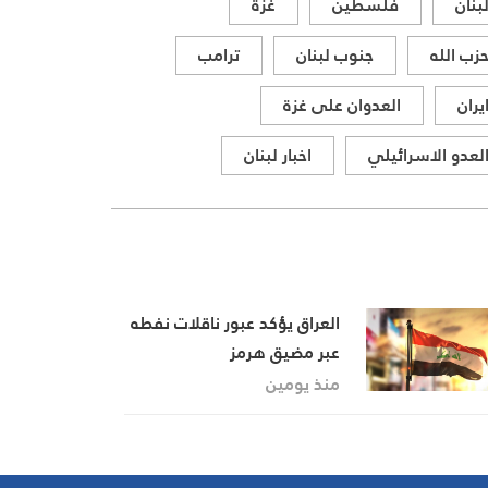
بنان
فلسطين
غزة
ذات الصلة بالشأنين الداخلي
والإقليمي
زب الله
جنوب لبنان
ترامب
يران
العدوان على غزة
لعدو الاسرائيلي
اخبار لبنان
العراق يؤكد عبور ناقلات نفطه
عبر مضيق هرمز
منذ يومين