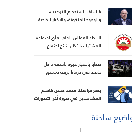
قاليباف: استخدام الترهيب،
والوعود المنكوثة، والأخبار الكاذبة
كأوراق ضغط هي استراتيجية فاشلة
الاتحاد العمالي العام يعلّق اجتماعه
المشترك بانتظار نتائج اجتماع
السراي الحكومي
ضحايا بانفجار عبوة ناسفة داخل
حافلة في جرمانا بريف دمشق
يضع مراسلنا محمد حسن قاسم
المشاهدين في صورة آخر التطورات
في إيران، مستعرضًا أبرز
اضيع ساخنة
المستجدات على الساحتين
السياسية والميدانية، إلى جانب
المواقف الرسمية وأبرز التطورات