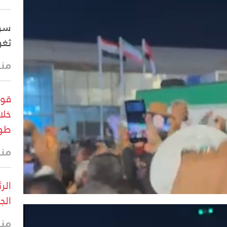
سوي
ثغر
منذ 7 د
قوا
خلا
طو
منذ 27 
الر
الج
منذ 29 