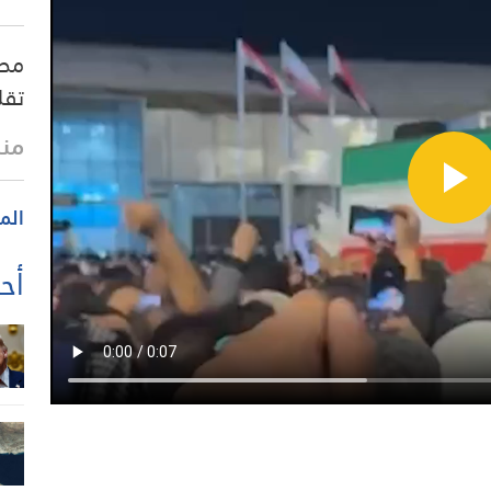
مصد
تقل
منذ 41 
الم
أحد