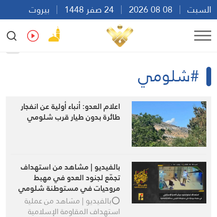
السبت
08 08 2026
24 صفر 1448
بيروت
05:17
Ar
En
Fr
Es
#شلومي
اعلام العدو: أنباء أولية عن انفجار
طائرة بدون طيار قرب شلومي
بالفيديو | مشاهد من استهداف
تجمّع لجنود العدو في مهبط
مروحيات في مستوطنة شلومي
بمحلّقة انقضاضيّة
⭕️بالفيديو | مشاهد من عملية
استهداف المقاومة الإسلامية