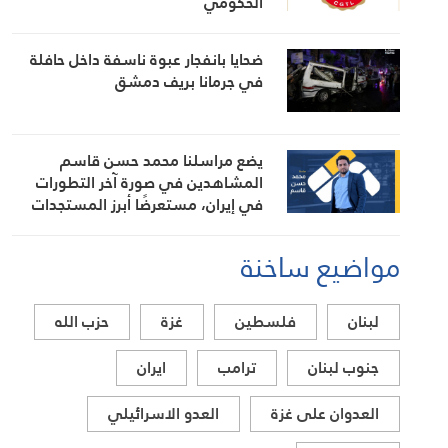
الحكومي
ضحايا بانفجار عبوة ناسفة داخل حافلة
في جرمانا بريف دمشق
يضع مراسلنا محمد حسن قاسم
المشاهدين في صورة آخر التطورات
في إيران، مستعرضًا أبرز المستجدات
على الساحتين السياسية والميدانية،
إلى جانب المواقف الرسمية وأبرز
مواضيع ساخنة
التطورات ذات الصلة بالشأنين الداخلي
والإقليمي
لبنان
فلسطين
غزة
حزب الله
جنوب لبنان
ترامب
ايران
العدوان على غزة
العدو الاسرائيلي