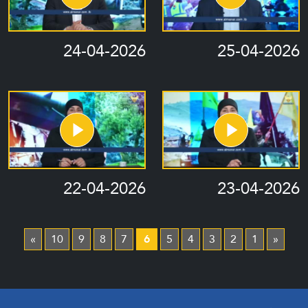
24-04-2026
25-04-2026
22-04-2026
23-04-2026
»
10
9
8
7
6
5
4
3
2
1
«