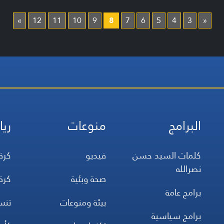
»
12
11
10
9
8
7
6
5
4
3
«
البرامج
منوعات
ريا
كلمات السيد حسن
فيديو
كرة
نصرالله
صحة وبئية
كرة
برامج عامة
بيئة ومنوعات
تن
برامج سياسية