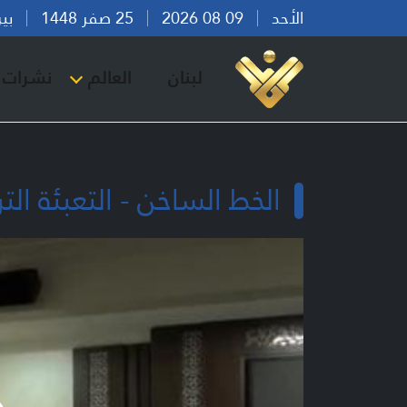
الأحد
09 08 2026
25 صفر 1448
بيروت 
لبنان
العالم
نشرات ا
الخط الساخن - التعبئة ال