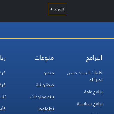
المزيد +
البرامج
منوعات
ريا
كلمات السيد حسن
فيديو
كرة
نصرالله
صحة وبئية
كرة
برامج عامة
بيئة ومنوعات
تن
برامج سياسية
تكنولوجيا
كأس