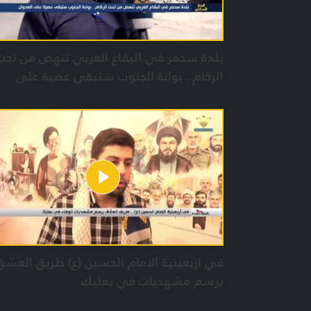
بلدة سحمر في البقاع الغربي تنهض من تحت
الركام.. بوابة الجنوب ستبقى عصية على
العدوان
في اربعينية الامام الحسين (ع) طريق العشق
يرسم مشهديات في بعلبك