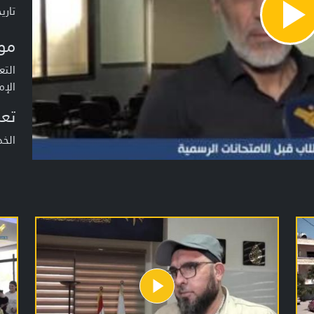
تاريخ ا
Pla
Vide
مو
التع
الإم
تعر
الخ