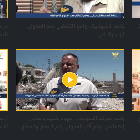
بلدة الشهابية.. واقع التعافي بعد العدوان
مراك
الإسرائيلي
الس
بلدة معركة الجنوبية .. جهود بلدية وتعاون
ارتف
إجتماعي لرفع آثار العدوان رغم الدمار والمجازر
الاق
الصهيونية