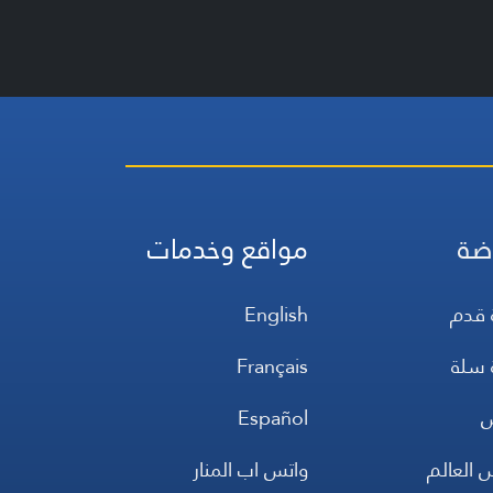
ضة
مواقع وخدمات
 قدم
English
 سلة
Français
س
Español
 العالم
واتس اب المنار