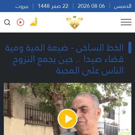
الخميس
06 08 2026
22 صفر 1448
بيروت
15:37
Ar
En
Fr
Es
الخط الساخن - ضيعة المية ومية
قضاء صيدا .. حين يجمع النزوح
الناس على المحبة
Play
Video