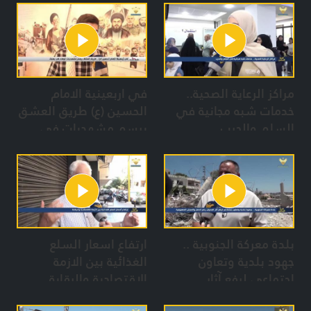
مراكز الرعاية الصحية..
في اربعينية الامام
خدمات شبه مجانية في
الحسين (ع) طريق العشق
السلم والحرب
يرسم مشهديات في
بعلبك
بلدة معركة الجنوبية ..
ارتفاع اسعار السلع
جهود بلدية وتعاون
الغذائية بين الازمة
إجتماعي لرفع آثار
الاقتصادية والرقابة
العدوان رغم الدمار