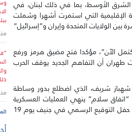
وسا
شرق الأوسط، بما في ذلك لبنان، في
الا
اجهة الإقليمية التي استمرت أشهرا وشملت
ببل
 بين الولايات المتحدة وإيران و”إسرائيل”
منذ
اكتمل الآن”، مؤكدا فتح مضيق هرمز ورفع
“فا
نت طهران أن التفاهم الجديد يوقف الحرب
الس
وال
ذل
ني شهباز شريف، الذي اضطلع بدور وساطة
منذ
 “اتفاق سلام” ينهي العمليات العسكرية
في الشرق الأوسط، على أن يقام حفل التوقيع الرسمي في جنيف يوم 19
الم
أحد