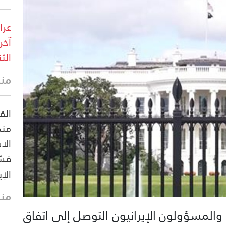
عرا
آخر
الثن
منذ 17 
منص
الا
فشل
الإ
منذ 26 
 والمسؤولون الإيرانيون التوصل إلى اتفاق