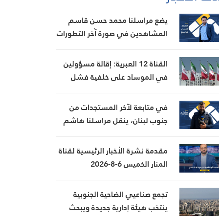
يضع مراسلنا محمد حسن قاسم
المشاهدين في صورة آخر التطورات
في إيران، مستعرضًا أبرز
المستجدات على الساحتين
القناة 12 العبرية: إقالة مسؤولين
السياسية والميدانية، إلى جانب
في الموساد على خلفية فشل
المواقف الرسمية وأبرز التطورات
خطة لإسقاط النظام الإيراني
ذات الصلة بالشأنين الداخلي
في متابعة لآخر المستجدات من
والإقليمي
جنوب لبنان، ينقل مراسلنا هاشم
السيد حسن تطورات الأوضاع
الميدانية
مقدمة نشرة الأخبار الرئيسية لقناة
المنار الخميس 6-8-2026
تجمع صناعيي الضاحية الجنوبية
ينتخب هيئة إدارية جديدة ويبحث