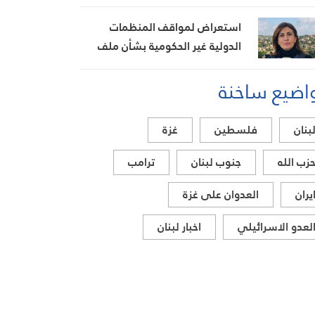
تحديات القطاع
استعراض لمواقف المنظمات
الدولية غير الحكومية بشأن ملف
الشهيدة الإعلامية أمال خليل
اضيع ساخنة
بنان
فلسطين
غزة
زب الله
جنوب لبنان
ترامب
يران
العدوان على غزة
لعدو الاسرائيلي
اخبار لبنان