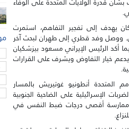
 بشأن قدرة الولايات المتحدة على الوفاء
ي.
كان يهدف إلى تفجير التفاهم، استمرت
مو
ين. ووصل وفد قطري إلى طهران لبحث آخر
ما أكد الرئيس الإيراني مسعود بيزشكيان
ل
يدعم خيار التفاوض ويشرف على القرارات
ح
ة.
ا
مم المتحدة أنطونيو غوتيريش بالمسار
ربات الإسرائيلية على الضاحية الجنوبية
ا
لى ممارسة أقصى درجات ضبط النفس في
زاع.