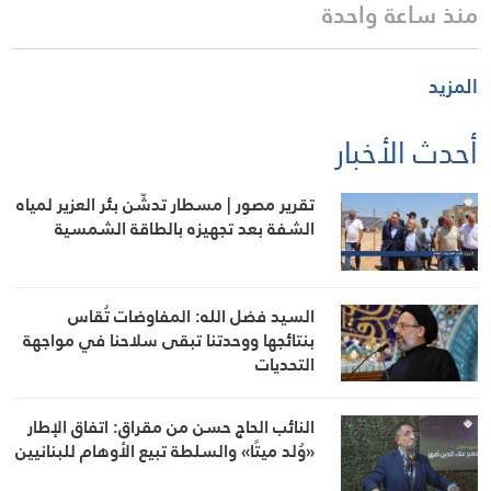
منذ ساعة واحدة
المزيد
أحدث الأخبار
تقرير مصور | مسطار تدشّن بئر العزير لمياه
الشفة بعد تجهيزه بالطاقة الشمسية
السيد فضل الله: المفاوضات تُقاس
بنتائجها ووحدتنا تبقى سلاحنا في مواجهة
التحديات
النائب الحاج حسن من مقراق: اتفاق الإطار
«وُلد ميتًا» والسلطة تبيع الأوهام للبنانيين