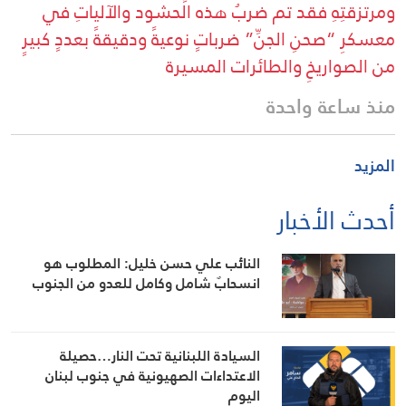
ومرتزقتِهِ فقد تم ضربُ هذه الحشود والآلياتِ في
معسكرِ “صحنِ الجنِّ” ضرباتٍ نوعيةً ودقيقةً بعددٍ كبيرٍ
من الصواريخِ والطائرات المسيرة
منذ ساعة واحدة
المزيد
أحدث الأخبار
النائب علي حسن خليل: المطلوب هو
انسحابٌ شامل وكامل للعدو من الجنوب
السيادة اللبنانية تحت النار…حصيلة
الاعتداءات الصهيونية في جنوب لبنان
اليوم