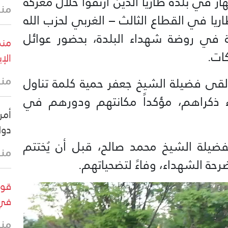
هار في بلدة طاريا الذين ارتقوا خلال معركة
منذ 7 د
ا في القطاع الثالث – الغربي لحزب الله
اهرة في روضة شهداء البلدة، بحضور عوائل
منظ
كات.
الإي
منذ 10 
 ألقى فضيلة الشيخ جعفر حمية كلمة تناول
ء ذكراهم، مؤكداً مكانتهم ودورهم في
أمري
دول
ضيلة الشيخ محمد صالح، قبل أن يُختتم
منذ 11 
رحة الشهداء، وفاءً لتضحياتهم.
قوا
في 
منذ 31 