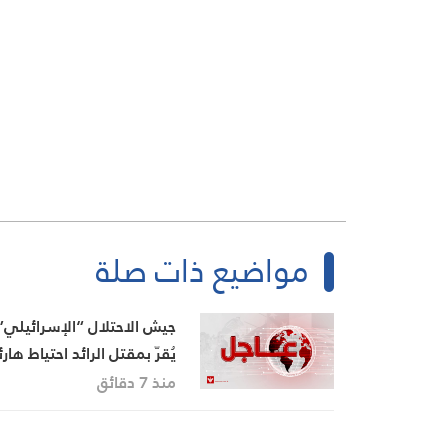
مواضيع ذات صلة
جيش الاحتلال “الإسرائيلي”
يُقرّ بمقتل الرائد احتياط هار
بيرنستوك (قائد سرية في
منذ 7 دقائق
الكتيبة 2855) والرقيب أول
احتياط تمير فكنين في معار