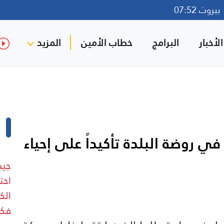
روت 07:52
لأخبار
البرامج
خطاب الأمين
المزيد
في روضة البلدة تأكيداً على إحياء
جيش
احت
فكن