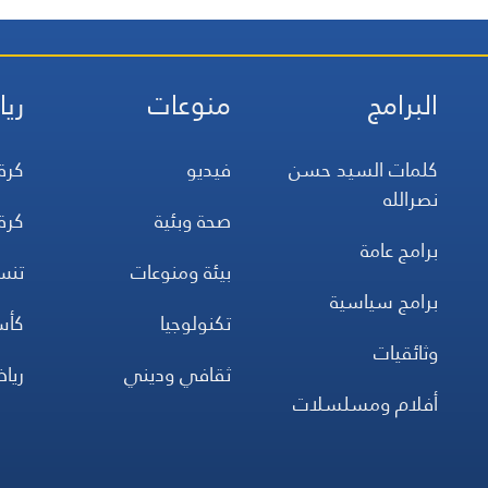
البرامج
منوعات
ريا
كلمات السيد حسن
فيديو
كرة
نصرالله
صحة وبئية
كرة
برامج عامة
بيئة ومنوعات
تن
برامج سياسية
تكنولوجيا
كأس
وثائقيات
ثقافي وديني
ريا
أفلام ومسلسلات