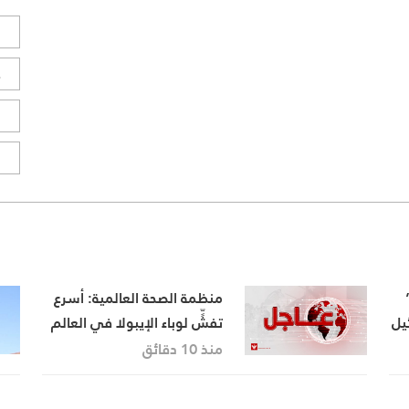
ل
ح
ا
ا
منظمة الصحة العالمية: أسرع
ئيل
تفشٍّ لوباء الإيبولا في العالم
يودي بحياة 1700 شخص
منذ 10 دقائق
ك