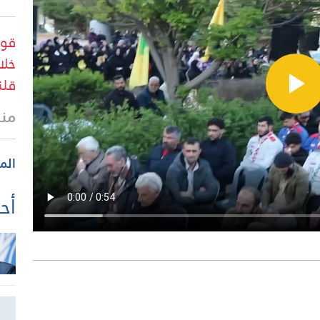
قوا
خلا
قلن
منذ 31 
الم
أحد