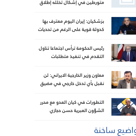
متورطين في إشكال تخلله إطلاق
نار، ويضبط أسلحة وذخائر حربية
ويتلف 16 خيمة مزروعة بالماريجوانا
بزشكيان: إيران اليوم معترف بها
كدولة قوية على الرغم من تحديات
العامين الماضيين
رئيس الحكومة ترأس اجتماعا تناول
التقدم في تنفيذ متطلبات
مجموعة العمل المالي FATF للخروج
من القائمة الرمادية
معاون وزير الخارجية الايراني: لن
نقبل بأي تدخل خارجي في مضيق
هرمز تحت أي ظرف
التطورات في كيان العدو مع محرر
الشؤون العبرية حسن حجازي
اضيع ساخنة