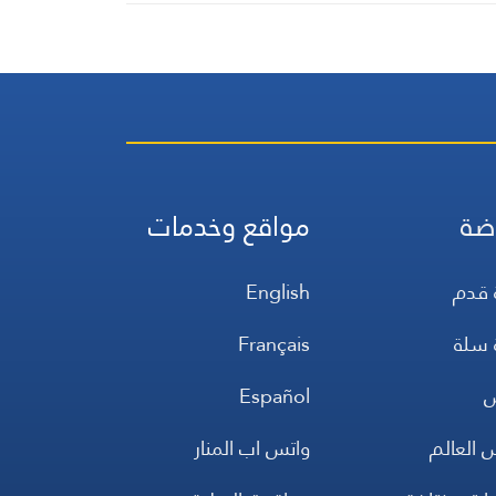
ضة
مواقع وخدمات
 قدم
English
 سلة
Français
س
Español
 العالم
واتس اب المنار