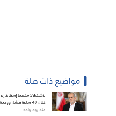
مواضيع ذات صلة
بزشكيان: مخطط إسقاط إيرا
خلال 48 ساعة فشل ووحدة
الشعب أحبطته
منذ يوم واحد