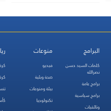
البرامج
منوعات
ريا
كلمات السيد حسن
فيديو
كرة
نصرالله
صحة وبئية
كرة
برامج عامة
بيئة ومنوعات
تن
برامج سياسية
تكنولوجيا
كأس
وثائقيات