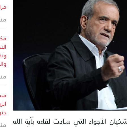
مرا
منذ
مكت
ونق
وال
منذ
مست
الز
جنو
ان الأجواء التي سادت لقاءه بآية الله
منذ