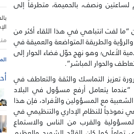
 لساعتين ونصف، بالحميمة، متطرقاً إلى
بال
الإ
“ما لفت انتباهي في هذا اللقاء أكثر من
منذ
الرؤية والطريقة المتواضعة والعميقة في
لامية الأعلى؛ وهو نهج حوّل فضاء الحوار إلى
الم
تعاطف والحوار المباشر”.
أحد
ورة تعزيز التماسك والثقة والتعاطف في
اً “عندما يتعامل أرفع مسؤول في البلاد
الشعبية مع المسؤولين والأفراد، فإن هذا
 نموذجاً للنظام الإداري والتنظيمي في
 المسؤولية والقرب من الناس والاستماع
تماماً كما كان القائد الشهيد والعظيم