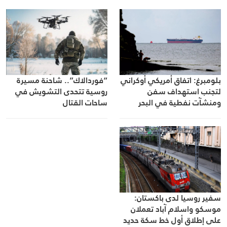
بلومبرغ: اتفاق أمريكي أوكراني
“فوردالاك”.. شاحنة مسيرة
لتجنب استهداف سفن
روسية تتحدى التشويش في
ومنشآت نفطية في البحر
ساحات القتال
الأسود
سفير روسيا لدى باكستان:
موسكو واسلام آباد تعملان
على إطلاق أول خط سكة حديد