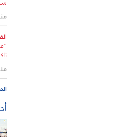
سقوط 1,254 
منذ 9 د
الق
“مج
تآك
منذ 13 
الم
أحد