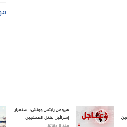
مو
ل
ح
ا
ا
هيومن رايتس ووتش: استمرار
عين
إسرائيل بقتل الصحفيين
يعكس استعدادا لارتكاب
منذ 8 دقائق