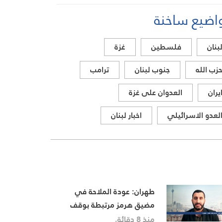
ومقتل ضابط وجندي للعدو في
اضيع ساخنة
مجدلزون
بنان
فلسطين
غزة
زب الله
جنوب لبنان
ترامب
يران
العدوان على غزة
لعدو الاسرائيلي
اخبار لبنان
طهران: عودة الملاحة في
مضيق هرمز مرتبطة بوقف
الاعتداءات الأميركية
منذ 8 دقائق