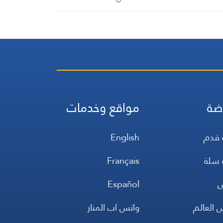
ضة
مواقع وخدمات
 قدم
English
 سلة
Français
س
Español
 العالم
واتس اب المنار