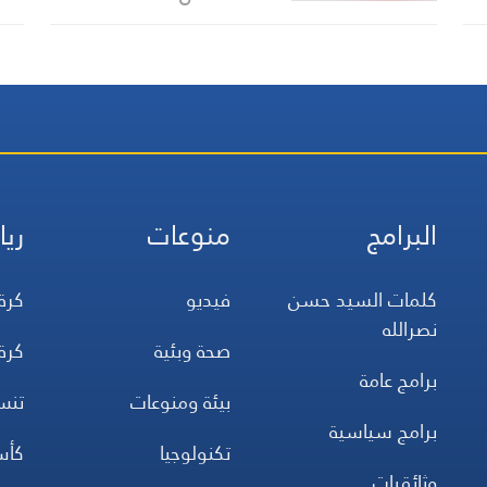
انتهاكات جسيمة دون خشية
من المساءلة
البرامج
منوعات
ريا
كلمات السيد حسن
فيديو
كرة
نصرالله
صحة وبئية
كرة
برامج عامة
بيئة ومنوعات
تن
برامج سياسية
تكنولوجيا
كأس
وثائقيات