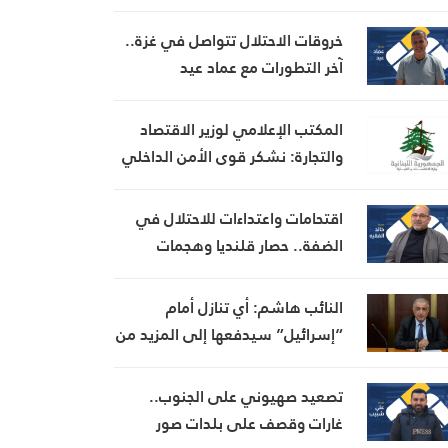
الأميركية
خروقات الاحتلال تتواصل في غزة..
آخر التطورات مع عماد عيد
المكتب الإعلامي لوزير الاقتصاد
والتجارة: نشكر قوى الأمن الداخلي
على الجهود التي بذلتها في كشف
وتوقيف إحدى المشتبه بهن بانتحال
اقتحامات واعتداءات للاحتلال في
صفة “مفتشة في الوزارة
الضفة.. حصار قلنديا وهجمات
للمستوطنين جنوب الخليل
النائب هاشم: أي تنازل أمام
“إسرائيل” سيدفعها إلى المزيد من
التعنت كما حصل في المناطق
التجريبية
تصعيد صهيوني على الجنوب..
غارات وقصف على بلدات صور