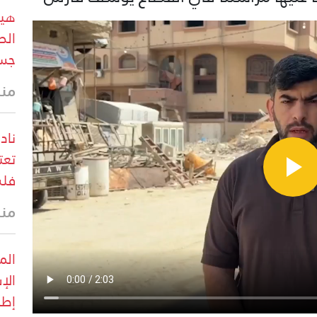
هيو
الص
جسي
منذ 8 د
ناد
فلس
منذ 9 د
الم