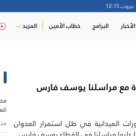
روت 12:15
لأخبار
البرامج
خطاب الأمين
المزيد
زة مع مراسلنا يوسف فارس
مصا
الم
ات الميدانية في ظل استمرار العدوان
منذ
ا عليها مراسلنا في القطاع يوسف فارس