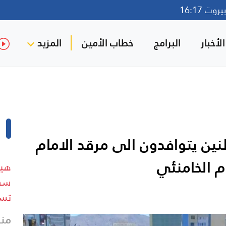
وت 16:17
لأخبار
البرامج
خطاب الأمين
المزيد
طنين يتوافدون الى مرقد الامام
م الخامنئي
هيئ
سفي
تسب
منذ