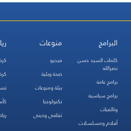
البرامج
منوعات
ريا
كلمات السيد حسن
فيديو
كرة
نصرالله
صحة وبئية
كرة
برامج عامة
بيئة ومنوعات
تن
برامج سياسية
تكنولوجيا
كأس
وثائقيات
ثقافي وديني
ريا
أفلام ومسلسلات