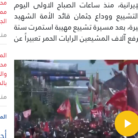
محب
رانية، منذ ساعات الصباح الاولى اليوم
ممر
لتشييع ووداع جثمان قائد الأمة الشهيد
الج
رة، بعد مسيرة تشييع مهيبة استمرت ستة
منذ
رفع آلاف المشيعين الرايات الحمر تعبيراً عن
الم
محب
وال
بال
منذ
الم
أحد