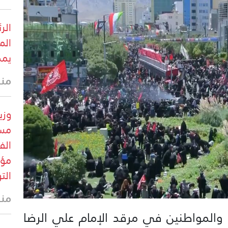
الر
الم
يمك
منذ 38 
وزي
مست
الف
مؤق
الت
منذ
المواطنين في مرقد الإمام علي الرضا