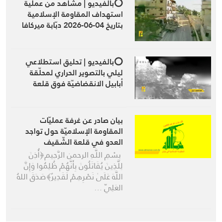
⭕️بالفيديو | مشاهد من عملية
استهداف المقاومة الإسلامية
بتاريخ 04-06-2026 دبّابة ميركافا
تابعة لجيش العدو الإسرائيلي في
محيط قلعة الشقيف التاريخيّة
جنوبيّ لبنان بمحلّقة أبابيل
⭕️بالفيديو | تحليق استطلاعي
الانقضاضيّة
ليلي بالتصوير الحراري لمحلّقة
أبابيل الانقضاضيّة فوق قلعة
الشقيف التاريخيّة ومحيطها جنوبيّ
لبنان
بيان صادر عن غرفة عمليّات
المقاومة الإسلاميّة حول تواجد
العدو في قلعة الشّقيف
بِسْمِ اللَّـهِ الرحمن الرَّحِيم‏﴿أُذِنَ
لِلَّذِينَ يُقَاتَلُونَ بِأَنَّهُمْ ظُلِمُوا وَإِنَّ
اللَّهَ عَلَىٰ نَصْرِهِمْ لَقَدِيرٌ﴾‏صَدَقَ اللهُ
العَلِيّ …