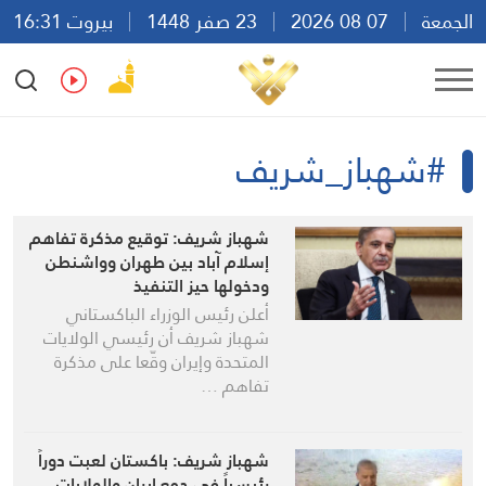
الجمعة
07 08 2026
23 صفر 1448
بيروت 16:31
Ar
En
Fr
Es
#شهباز_شريف
شهباز شريف: توقيع مذكرة تفاهم
إسلام آباد بين طهران وواشنطن
ودخولها حيز التنفيذ
أعلن رئيس الوزراء الباكستاني
شهباز شريف أن رئيسي الولايات
المتحدة وإيران وقّعا على مذكرة
تفاهم …
شهباز شريف: باكستان لعبت دوراً
رئيسياً في جمع إيران والولايات