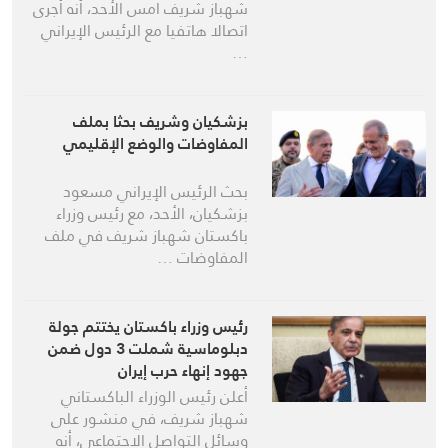
شهباز شريف امس الأحد، أنه أجرى
اتصالا هاتفيا مع الرئيس الإيراني
…
بزشكيان وشريف بحثا بملف
المفاوضات والوضع الإقليمي
بحث الرئيس الإيراني مسعود
بزشكيان، الأحد، مع رئيس وزراء
باكستان شهباز شريف في ملف
المفاوضات …
رئيس وزراء باكستان يختتم جولة
دبلوماسية شملت 3 دول ضمن
جهود إنهاء حرب إيران
أعلن رئيس الوزراء الباكستاني
شهباز شريف، في منشور على
وسائل التواصل الاجتماعي، أنه