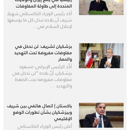
المتحدة إلى طاولة المفاوضات
أكد رئيس الوزراء الباكستاني شهباز
شريف أن بلاده تبذل كل ما بوسعها
لإحلال السلام في …
بزشكيان لشريف: لن ندخل في
مفاوضات مفروضة تحت التهديد
والحصار
أكّد الرئيس الإيراني، مسعود
بزشكيان، أنّ بلاده “لن تدخل في
مفاوضات مفروضة تحت الضغط
والتهديد …
باكستان | اتصال هاتفي بين شريف
وبيزشكيان بشأن تطورات الوضع
الإقليمي
أعلن رئيس الوزراء الباكستاني