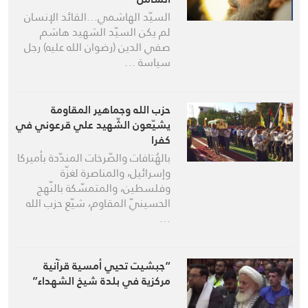
السيّد الهاشمي…القائد الإنسان
لم يكن السيّد الشهيد هاشم
صفي الدين (رضوان الله عليه) رجل
سياسة …
حزب الله وجماهير المقاومة
يشيّعون الشّهيد علي قرعوني في
كفرا
بالهُتافات والصّرخات المندّدة بأميركا
وإسرائيل، والمناصرة لغزّة
وفلسطين، والمتمسّكة بالنّهج
الحسينيّ المقاوم، شيّع حزب الله
…
“جبشيت تحيي أمسية قرآنية
مركزية في بلدة شيخ الشهداء”