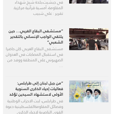
في جبشيت،بلدة شيخ شهداء
المقاومة، أمسية قرآنية مركزية.
تقرير : علي شبيب
“مستشفى البقاع الغربي… حين
يلتقي الواجب الإنساني بالتقدير
الشعبي”
مستشفى البقاع الغربي كان حاضرا
في استقبال المصابات في العدوان
الصهيوني على المنطقة ووفد من
…
“من جبل لبنان إلى طرابلس:
فعاليات إحياء الذكرى السنوية
الأولى لاستشهاد السيدين تؤكد
وحدة الموقف والنهج”
في طرابلس، لبت الاحزاب الوطنية
وفصائل المقاومةالفلسطينية دعوة
القوى الناصرية لاحياء الذكرى