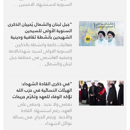
السنوية لاستشهاد الامينين …
“جبل لبنان والشمال يُحييان الذكرى
السنوية الأولى للسيدين
الشهيدين بأنشطة ثقافية ودينية
واسعة”
فعاليات خاصة وانشطة بالذكرى
السنوية الاولى لسيد شهداءالامة
وصفيه العاشمي في منطقة جبل
لبنان والشمال. …
“في ذكرى القادة الشهداء:
الهيئات النسائية في حزب الله
تؤكد الوفاء للعهد وتكرّم جريحات
مجزرة البايجر”
نمضي ولا نحيد.. ونبقى على
العهد، رغم استشهاد القادة
والأحبة.. ورغم الجراح..هي رسالة
عوائل الشهداء …