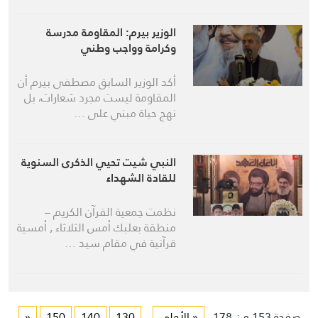
الوزير بيرم: المقاومة مدرسة
وكرامة وواجب وطني
أكد الوزير السابق مصطفى بيرم أن
المقاومة ليست مجرد شعارات، بل
نهج حياة مبني على …
النبي شيت تحيي الذكرى السنوية
للقادة الشهداء
نظمت جمعية القرآن الكريم –
منطقة بعلبك أمس الثلاثاء , أمسية
قرآنية في مقام سيد …
صفحة 153 من 178
« الأولى
...
130
140
150
«