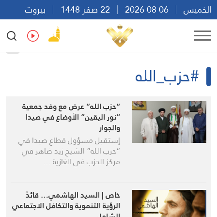
الخميس
06 08 2026
22 صفر 1448
بيروت
20:34
Ar
En
Fr
Es
#حزب_الله
“حزب الله” عرض مع وفد جمعية
“نور اليقين” الأوضاع في صيدا
والجوار
إستقبل مسؤول قطاع صيدا في
“حزب الله” الشيخ زيد ضاهر في
مركز الحزب في الغازية …
خاص | السيد الهاشمي… قائدُ
الرؤية التنموية والتكافل الاجتماعي
الشامل