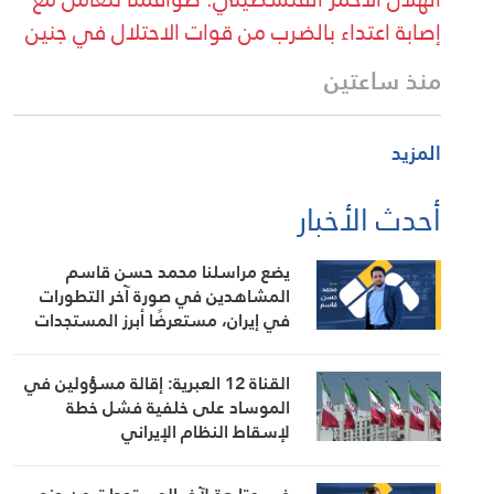
إصابة اعتداء بالضرب من قوات الاحتلال في جنين
منذ ساعتين
المزيد
أحدث الأخبار
يضع مراسلنا محمد حسن قاسم
المشاهدين في صورة آخر التطورات
في إيران، مستعرضًا أبرز المستجدات
على الساحتين السياسية والميدانية،
إلى جانب المواقف الرسمية وأبرز
القناة 12 العبرية: إقالة مسؤولين في
التطورات ذات الصلة بالشأنين الداخلي
الموساد على خلفية فشل خطة
والإقليمي
لإسقاط النظام الإيراني