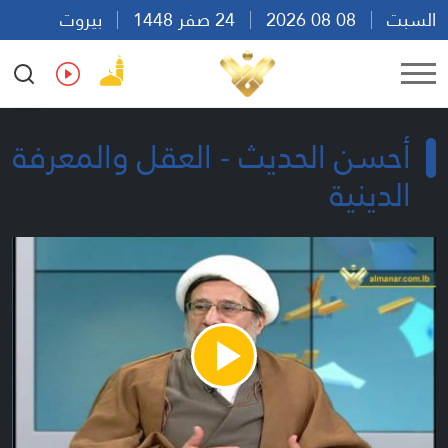
السبت
08 08 2026
24 صفر 1448
بيروت
18:12
Ar
En
Fr
Es
أحسن الحديث - العقل والمعرفة
الدينية
Play
Video