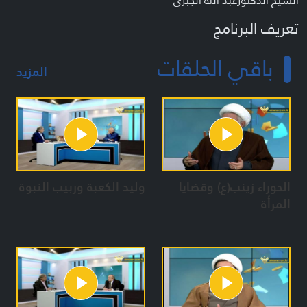
الشيخ الدكتورعبد الله الجبري
تعريف البرنامج
برنامج فكري ديني
باقي الحلقات
المزيد
تقديم : خضر نبها
إعداد
خضر نبها
زينب عقيل
الحوراء زينب(ع) وقضايا
وليد الكعبة وربيب النبوة
مخرج
المرأة
علاء علاء الدين
منتج
محمد علاء الدين
مدير عمليات الانتاج