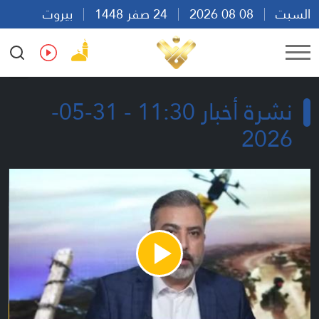
السبت
08 08 2026
24 صفر 1448
بيروت
05:55
Ar
En
Fr
Es
نشرة أخبار 11:30 - 31-05-
2026
Play
Video