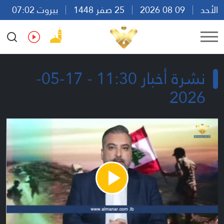
الأحد
09 08 2026
25 صفر 1448
بيروت 07:02
Ar
En
Fr
Es
نشرة أخبار 11:30 - 17-05-
2026
Play
Video